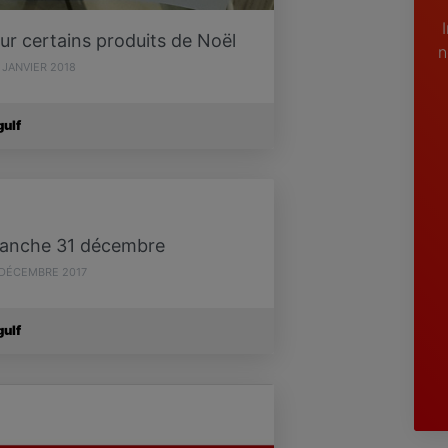
ur certains produits de Noël
n
 JANVIER 2018
ulf
manche 31 décembre
 DÉCEMBRE 2017
ulf