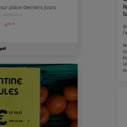
l
 sur place derniers jours
l
4 JANVIER 2018
50
€
4
S
l
No
ulf
n
li
U
lo