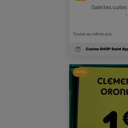
Galettes cuites
2
Toutes au même prix.
Casino SHOP Saint Ayg
ACTU