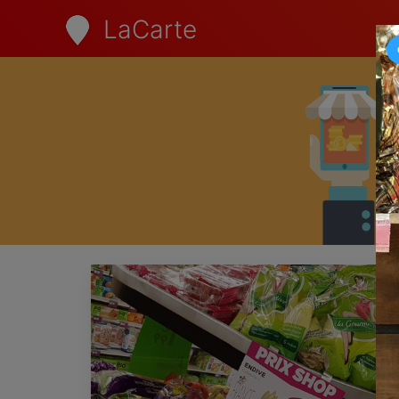
LaCarte