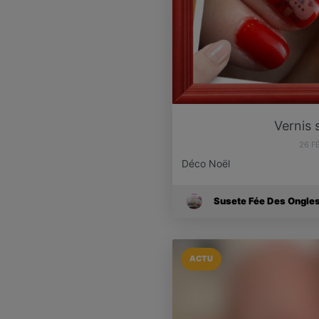
Vernis
26 F
Déco Noël
Susete Fée Des Ongle
ACTU