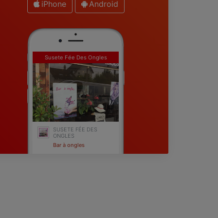
iPhone
Android
Susete Fée Des Ongles
SUSETE FÉE DES
ONGLES
Bar à ongles
Sucy-en-Brie