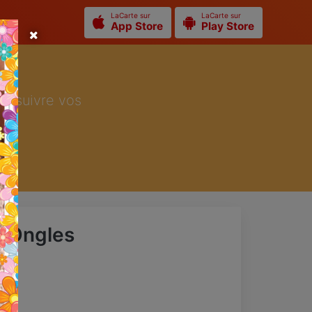
LaCarte sur
LaCarte sur
App Store
Play Store
ur suivre vos
s Ongles