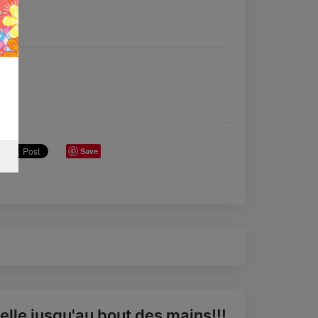
Save
elle jusqu'au bout des mains!!!