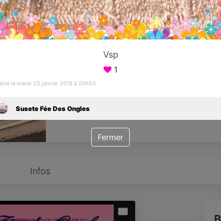
Favori
Contacter
Vsp
Ouvre Mardi dès 09:00
1
blié le mardi 23 janvier 2018 à 20h53
Susete Fée Des Ongles
Fermer
Infos
B