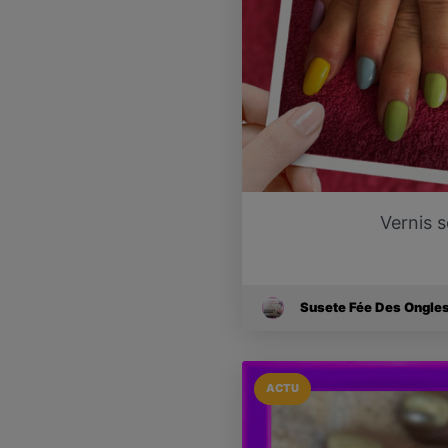
Vernis 
Susete Fée Des Ongle
ACTU