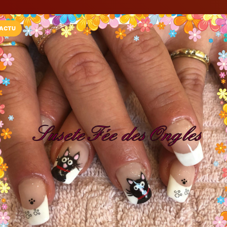
ACTU
Installez l'App LaCarte
Téléchargez gratuitement l'app LaCarte po
commerces favoris et ne rien rater !
Télécharger
Plus tard
Susete Fée De
Bar à ongles
Sucy-en-Brie