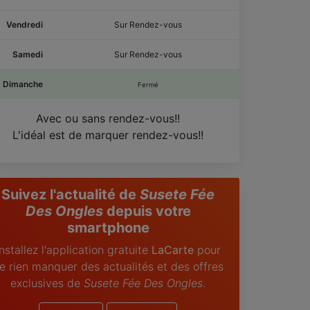
Vendredi
Sur Rendez-vous
Samedi
Sur Rendez-vous
Dimanche
Fermé
Avec ou sans rendez-vous!!
L'idéal est de marquer rendez-vous!!
Suivez l'actualité de
Susete Fée
Des Ongles
depuis votre
smartphone
Installez l'application gratuite
LaCarte
pour
e rien manquer des actualités et des offres
exclusives de
Susete Fée Des Ongles
.