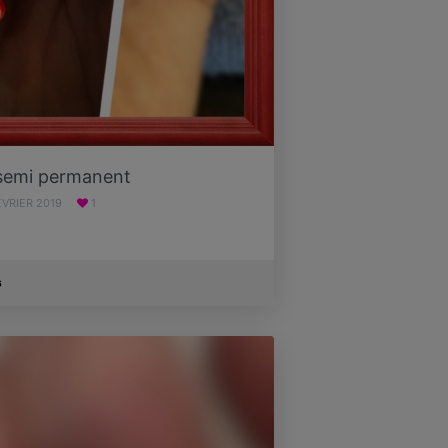
 semi permanent
ÉVRIER 2019
1
s