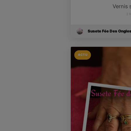
Vernis
2 
Susete Fée Des Ongle
ACTU