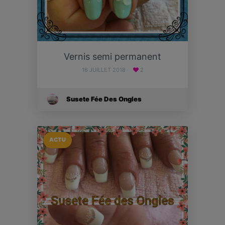
Vernis semi permanent
16 JUILLET 2018
2
Susete Fée Des Ongles
ACTU