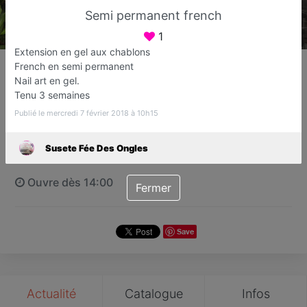
Semi permanent french
1
Extension en gel aux chablons
Susete Fée Des Ongles
French en semi permanent
Bar à ongles
Nail art en gel.
Tenu 3 semaines
Sucy-en-Brie
Publié le mercredi 7 février 2018 à 10h15
Favori
Contacter
Susete Fée Des Ongles
Ouvre dès 14:00
Fermer
Save
Actualité
Catalogue
Infos