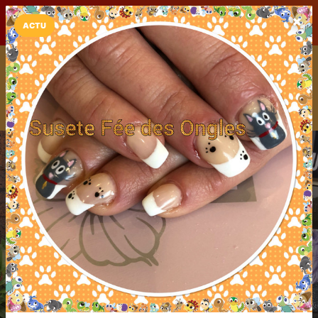
LaCarte sur
LaCarte
Play Store
ACTU
Installez l'App LaCarte
Téléchargez gratuitement l'app LaCarte pour suivre vos
commerces favoris et ne rien rater !
Télécharger
Plus tard