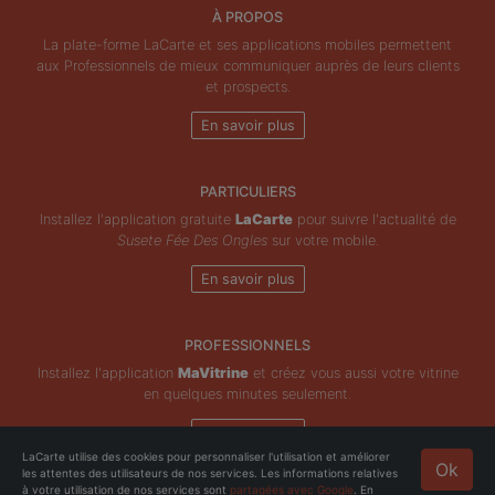
À PROPOS
La plate-forme LaCarte et ses applications mobiles permettent
aux Professionnels de mieux communiquer auprès de leurs clients
et prospects.
En savoir plus
PARTICULIERS
Installez l'application gratuite
LaCarte
pour suivre l'actualité de
Susete Fée Des Ongles
sur votre mobile.
En savoir plus
PROFESSIONNELS
Installez l'application
MaVitrine
et créez vous aussi votre vitrine
en quelques minutes seulement.
En savoir plus
LaCarte utilise des cookies pour personnaliser l'utilisation et améliorer
Ok
les attentes des utilisateurs de nos services. Les informations relatives
Copyright © ZeMAP 2026 - Tous droits réservés.
à votre utilisation de nos services sont
partagées avec Google
. En