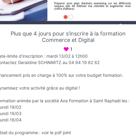
Favori
Contacter
Plus que 4 jours pour s’inscrire à la formation
Sur rendez-vous jusqu'à 20:00
Commerce et Digital
1
te-limite d’inscription : mardi 13/02 à 12h00
ontactez Geraldine SCHWARTZ au 04 94 19 62 62
inancement pris en charge à 100% sur votre budget formation.
namisez votre activité grâce au digital !
rmation animée par la société Axe Formation à Saint Raphaël les :
Infos
lundi 19/02
lundi 19/03
lundi 16/04
tail du programme : voir le pdf joint
C