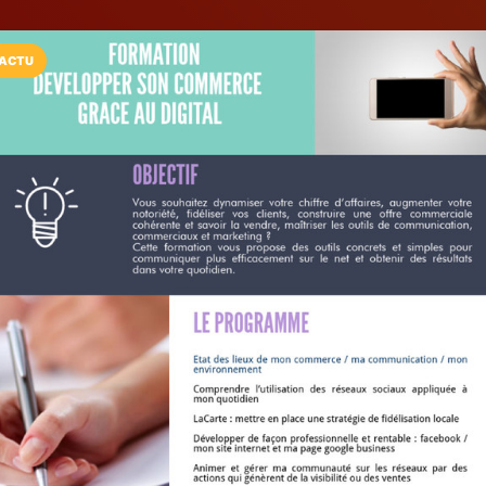
ACTU
Installez l'App LaCarte
Téléchargez gratuitement l'app LaCarte po
commerces favoris et ne rien rater !
Télécharger
Plus tard
LaCarte Fréjus
Éditeur de LaCarte
Fréjus