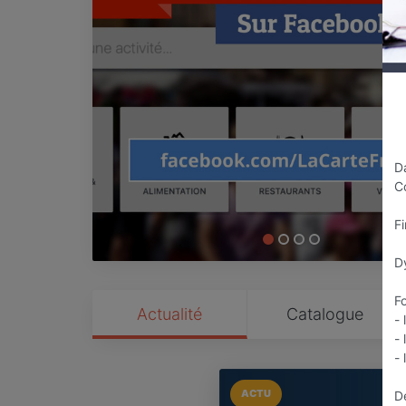
Da
C
F
Dy
Fo
Actualité
Catalogue
- 
- 
- 
ACTU
Dé