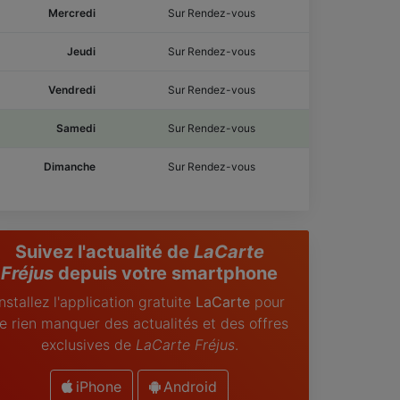
Mercredi
Sur Rendez-vous
Jeudi
Sur Rendez-vous
Vendredi
Sur Rendez-vous
Samedi
Sur Rendez-vous
Dimanche
Sur Rendez-vous
Suivez l'actualité de
LaCarte
Fréjus
depuis votre smartphone
Installez l'application gratuite
LaCarte
pour
e rien manquer des actualités et des offres
exclusives de
LaCarte Fréjus
.
iPhone
Android