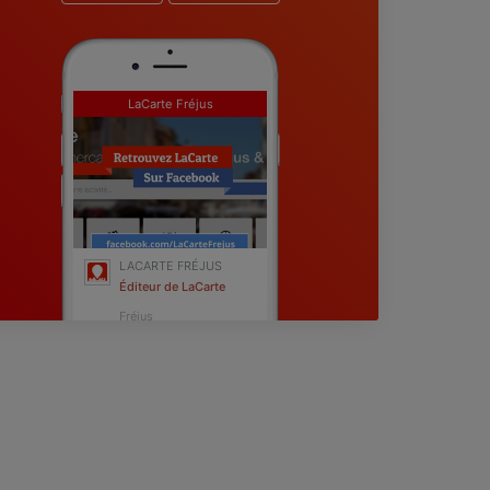
LaCarte Fréjus
LACARTE FRÉJUS
Éditeur de LaCarte
Fréjus