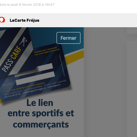
blié le jeudi 8 février 2018 à 14h57
a
A
LaCarte Fréjus
Fermer