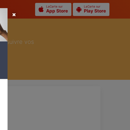
LaCarte sur
LaCarte sur
App Store
Play Store
ur suivre vos