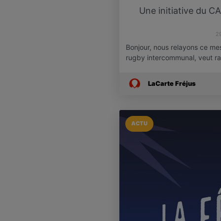
Une initiative du C
2
Bonjour, nous relayons ce me
rugby intercommunal, veut r
LaCarte Fréjus
ACTU