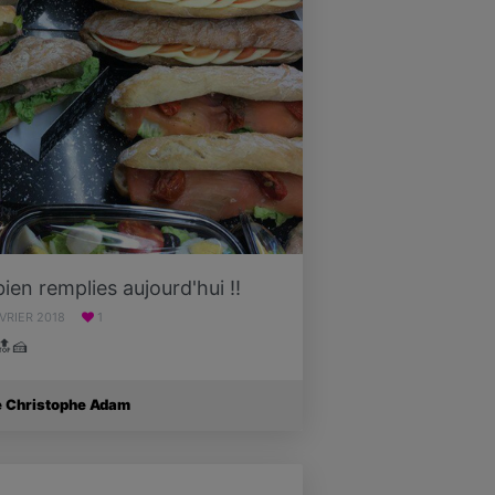
bien remplies aujourd'hui !!
ÉVRIER 2018
1
🔝🍰
e Christophe Adam