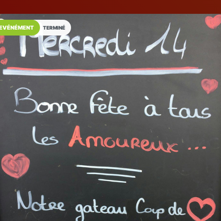
EVÉNÉMENT
TERMINÉ
Installez l'App LaCarte
Téléchargez gratuitement l'app LaCarte po
commerces favoris et ne rien rater !
Télécharger
Plus tard
Boulangerie Pâ
Adam
Boulanger
Fréjus