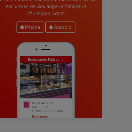
exclusives de
Boulangerie Pâtisserie
Christophe Adam
.
iPhone
Android
Boulangerie Pâtisserie
Christophe Adam
BOULANGERIE
PÂTISSERIE
CHRISTOPHE ADAM
Boulanger
Fréjus