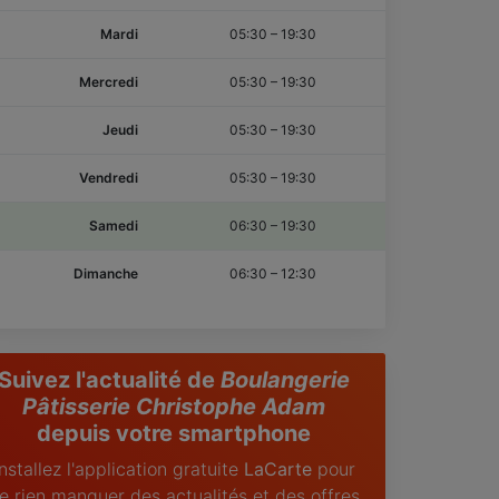
Mardi
05:30
–
19:30
Mercredi
05:30
–
19:30
Jeudi
05:30
–
19:30
Vendredi
05:30
–
19:30
Samedi
06:30
–
19:30
Dimanche
06:30
–
12:30
Suivez l'actualité de
Boulangerie
Pâtisserie Christophe Adam
depuis votre smartphone
Installez l'application gratuite
LaCarte
pour
e rien manquer des actualités et des offres