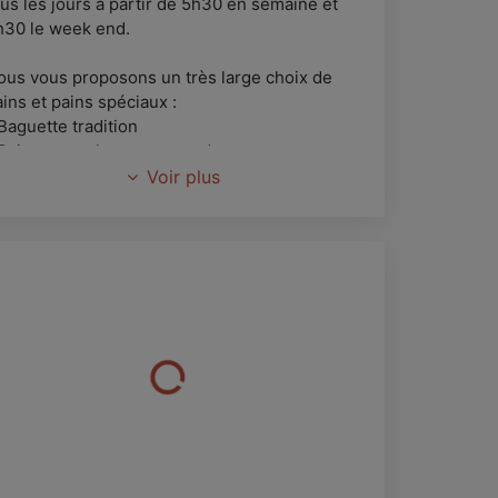
ous les jours à partir de 5h30 en semaine et
h30 le week end.
ous vous proposons un très large choix de
ins et pains spéciaux :
Baguette tradition
 Pain sans sel sur commande
 Pain sans gluten le vendredi sur commande
Voir plus
 Pain de campagne
 Pain aux céréales
Pain de seigle
 Pain complet
Pains au chorizo, olives, fromage, lardons...
andwichs, Quiches, Salades Pizzas
a boulangerie se trouve à Fréjus, avenue de
ttre de Tassigny, et dispose d'un parking.