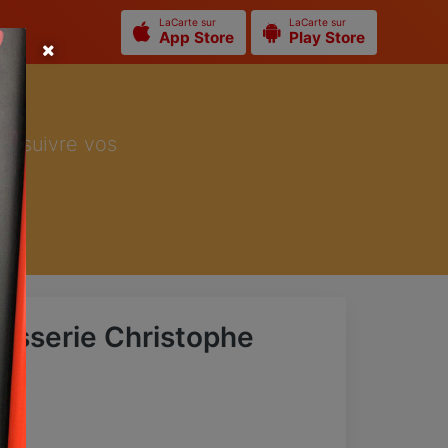
LaCarte sur
LaCarte sur
App Store
Play Store
ur suivre vos
tisserie Christophe