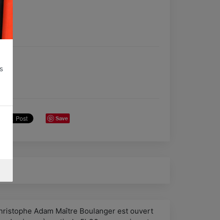
s
Save
hristophe Adam Maître Boulanger est ouvert