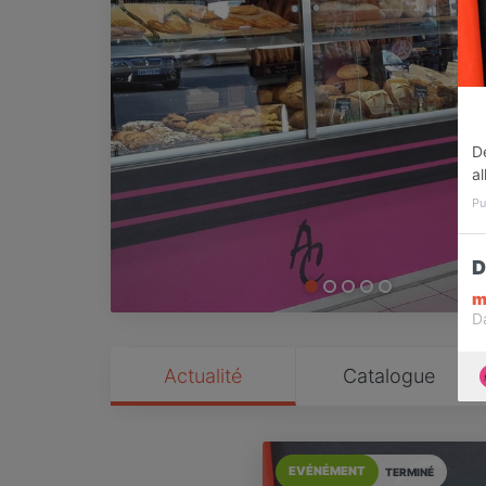
De
al
Pu
D
m
D
Actualité
Catalogue
EVÉNÉMENT
TERMINÉ