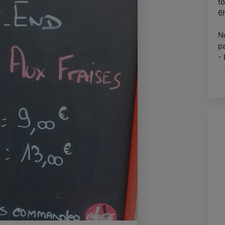
t
6
N
pa
- 
-
-
-
-
- 
-
- 
S
L
La