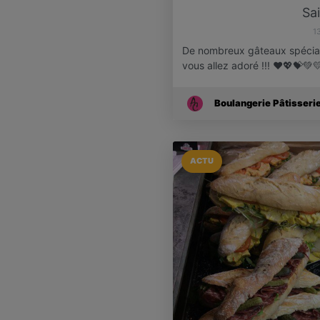
Sa
1
De nombreux gâteaux spéciale 
vous allez adoré !!! ❤💖💝💚
Boulangerie Pâtisseri
ACTU