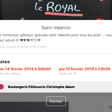
Favori
Contacter
Saint-Valentin
 nombreux gâteaux spéciale saint Valentin pour tous les goût ... vou
Ouvert jusqu'à 19:30
lez adoré !!! ❤💖💝💚💛💙
blié le mardi 13 février 2018 à 14h05
ates
er 14 février 2018 à 00h00
jeu 15 février 2018 à 23h59
ate de début
Date de fin
Infos
Boulangerie Pâtisserie Christophe Adam
Fermer
C