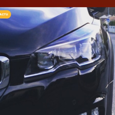
ACTU
Installez l'App LaCarte
Téléchargez gratuitement l'app LaCarte po
commerces favoris et ne rien rater !
Télécharger
Plus tard
My Drivers Vip
VTC / Taxi / transport de 
Janville-sur-Juine