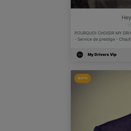
Hey
2
POURQUOI CHOISIR MY DRI
- Service de prestige - Chau
My Drivers Vip
ACTU