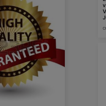
v
V
J
C