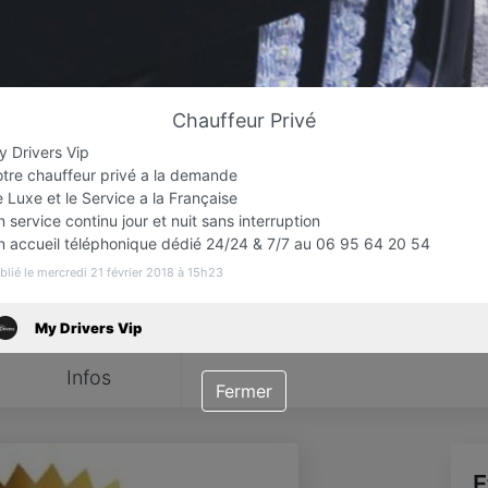
Favori
Contacter
Chauffeur Privé
Ouvert jusqu'à minuit
y Drivers Vip
otre chauffeur privé a la demande
 Luxe et le Service a la Française
 service continu jour et nuit sans interruption
n accueil téléphonique dédié 24/24 & 7/7 au 06 95 64 20 54
blié le mercredi 21 février 2018 à 15h23
My Drivers Vip
Infos
Fermer
E