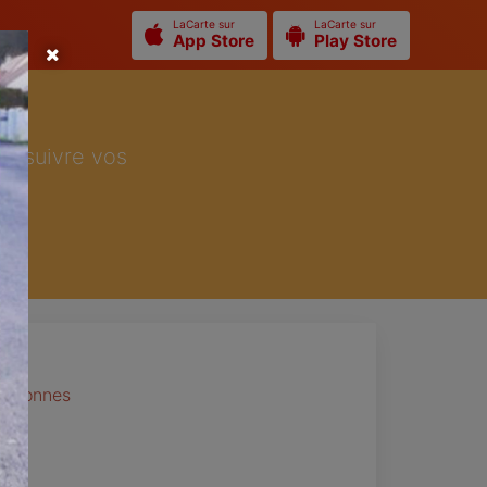
LaCarte sur
LaCarte sur
App Store
Play Store
ur suivre vos
personnes