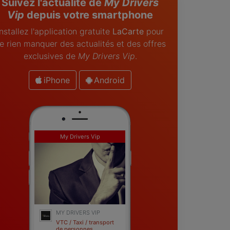
Suivez l'actualité de
My Drivers
Vip
depuis votre smartphone
Installez l'application gratuite
LaCarte
pour
e rien manquer des actualités et des offres
exclusives de
My Drivers Vip
.
iPhone
Android
My Drivers Vip
MY DRIVERS VIP
VTC / Taxi / transport
de personnes