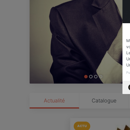
M
v
Le
Un
U
Pu
Actualité
Catalogue
ACTU