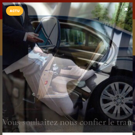
LaCarte sur
LaCarte
Play Store
ACTU
Installez l'App LaCarte
Téléchargez gratuitement l'app LaCarte pour suivre vos
commerces favoris et ne rien rater !
Télécharger
Plus tard