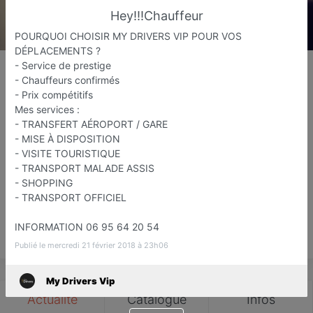
Hey!!!Chauffeur
POURQUOI CHOISIR MY DRIVERS VIP POUR VOS
DÉPLACEMENTS ?
My Drivers Vip
- Service de prestige
- Chauffeurs confirmés
VTC / Taxi / transport de personnes
- Prix compétitifs
Janville-sur-Juine
Mes services :
- TRANSFERT AÉROPORT / GARE
Favori
Contacter
- MISE À DISPOSITION
- VISITE TOURISTIQUE
- TRANSPORT MALADE ASSIS
- SHOPPING
Ouvert jusqu'à minuit
- TRANSPORT OFFICIEL
INFORMATION 06 95 64 20 54
Save
Publié le mercredi 21 février 2018 à 23h06
My Drivers Vip
Actualité
Catalogue
Infos