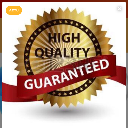
LaCarte sur
LaCarte
Play Store
ACTU
Installez l'App LaCarte
Téléchargez gratuitement l'app LaCarte pour suivre vos
commerces favoris et ne rien rater !
Télécharger
Plus tard