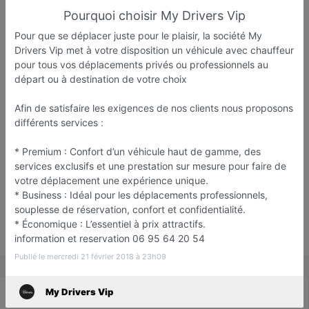
Pourquoi choisir My Drivers Vip
Pour que se déplacer juste pour le plaisir, la société My
Drivers Vip met à votre disposition un véhicule avec chauffeur
My Drivers Vip
pour tous vos déplacements privés ou professionnels au
départ ou à destination de votre choix
VTC / Taxi / transport de personnes
Janville-sur-Juine
Afin de satisfaire les exigences de nos clients nous proposons
différents services :
Favori
Contacter
* Premium : Confort d’un véhicule haut de gamme, des
services exclusifs et une prestation sur mesure pour faire de
votre déplacement une expérience unique.
Ouvert jusqu'à minuit
* Business : Idéal pour les déplacements professionnels,
souplesse de réservation, confort et confidentialité.
* Économique : L’essentiel à prix attractifs.
Save
information et reservation 06 95 64 20 54
Publié le mercredi 21 février 2018 à 23h09
My Drivers Vip
Actualité
Catalogue
Infos