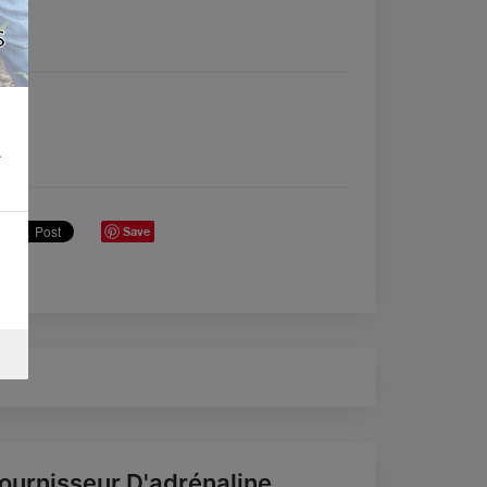
.
Save
ournisseur D'adrénaline