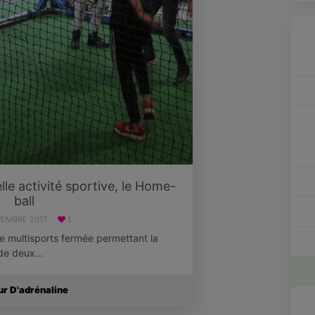
e activité sportive, le Home-
ball
VEMBRE 2017
1
e multisports fermée permettant la
 de deux…
ur D'adrénaline