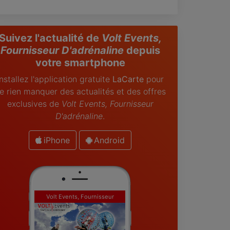
Suivez l'actualité de
Volt Events,
Fournisseur D'adrénaline
depuis
votre smartphone
Installez l'application gratuite
LaCarte
pour
e rien manquer des actualités et des offres
exclusives de
Volt Events, Fournisseur
D'adrénaline
.
iPhone
Android
Volt Events, Fournisseur
D'adrénaline