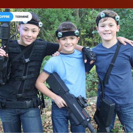
OFFRE
TERMINÉ
Installez l'App LaCarte
Téléchargez gratuitement l'app LaCarte po
commerces favoris et ne rien rater !
Télécharger
Plus tard
Volt Events, Fo
Bubble foot, Archery tag, L
Fréjus