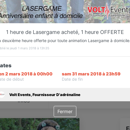
Favori
Contacter
1 heure de Lasergame acheté, 1 heure OFFERTE
Sur rendez-vous jusqu'à 20:00
a deuxième heure offerte pour toute animation Lasergame à domicile
blié le jeudi 1 mars 2018 à 13h35
ates
en 2 mars 2018 à 00h00
sam 31 mars 2018 à 23h59
ate de début
Date de fin
Volt Events, Fournisseur D'adrénaline
Infos
Fermer
F