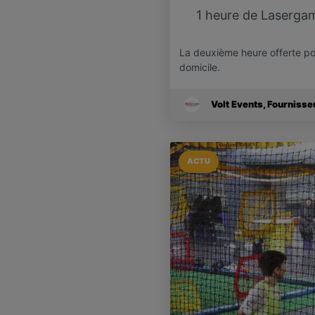
1 heure de Laserga
La deuxième heure offerte p
domicile.
Volt Events, Fournisse
ACTU