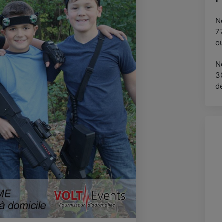
No
77
o
N
3
d