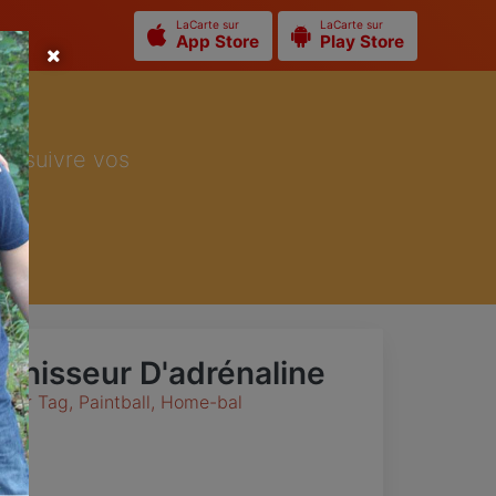
LaCarte sur
LaCarte sur
App Store
Play Store
ur suivre vos
urnisseur D'adrénaline
aser Tag, Paintball, Home-bal