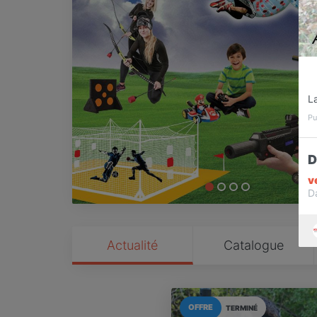
L
Pu
D
v
D
Actualité
Catalogue
OFFRE
TERMINÉ