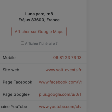
Luna parc, rn8
Fréjus
83600
,
France
Afficher sur Google Maps
Afficher l'itinéraire ?
Mobile
06 81 23 76 13
Site web
www.volt-events.fr
Page Facebook
www.facebook.com/Volt-Events-143
Page Google+
plus.google.com/u/0/108620331094
haine YouTube
www.youtube.com/channel/UC8SMxU