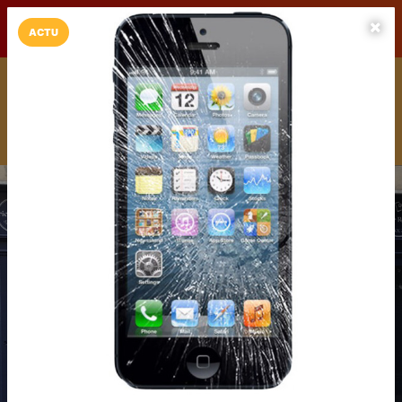
LaCarte sur
LaCarte
Play Store
ACTU
Installez l'App LaCarte
Téléchargez gratuitement l'app LaCarte pour suivre vos
commerces favoris et ne rien rater !
Télécharger
Plus tard