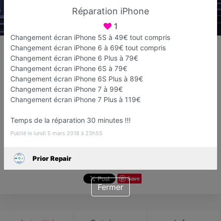
Réparation iPhone
1
Changement écran iPhone 5S à 49€ tout compris
Prior Repair
Changement écran iPhone 6 à 69€ tout compris
Réparation de téléphone, smartphone,
Changement écran iPhone 6 Plus à 79€
Changement écran iPhone 6S à 79€
tablette et pc portable
Changement écran iPhone 6S Plus à 89€
Saint-Germain-en-Laye
Changement écran iPhone 7 à 99€
Changement écran iPhone 7 Plus à 119€
Favori
Contacter
Temps de la réparation 30 minutes !!!
Publié le lundi 5 mars 2018 à 23h55
1
Ouvre Mardi dès 09:30
Avis
Prior Repair
Save
Fermer