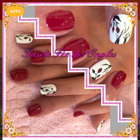
LaCarte sur
LaCarte
Play Store
ACTU
Installez l'App LaCarte
Téléchargez gratuitement l'app LaCarte pour suivre vos
commerces favoris et ne rien rater !
Télécharger
Plus tard