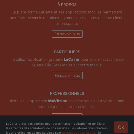
À PROPOS
La plate-forme LaCarte et ses applications mobiles permettent
aux Professionnels de mieux communiquer auprès de leurs clients
et prospects.
En savoir plus
PARTICULIERS
Installez l'application gratuite
LaCarte
pour suivre l'actualité de
Susete Fée Des Ongles
sur votre mobile.
En savoir plus
PROFESSIONNELS
Installez l'application
MaVitrine
et créez vous aussi votre vitrine
en quelques minutes seulement.
En savoir plus
LaCarte utilise des cookies pour personnaliser l'utilisation et améliorer
Ok
les attentes des utilisateurs de nos services. Les informations relatives
Copyright © ZeMAP 2026 - Tous droits réservés.
à votre utilisation de nos services sont
partagées avec Google
. En