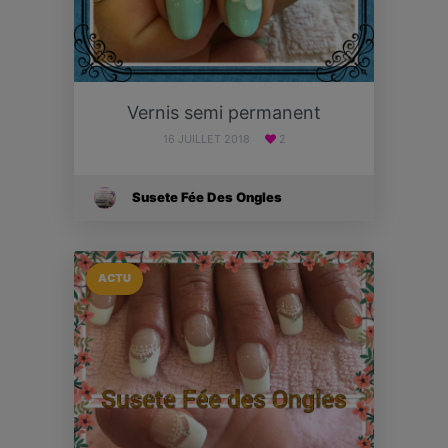
Vernis semi permanent
16 JUILLET 2018
2
Susete Fée Des Ongles
ACTU