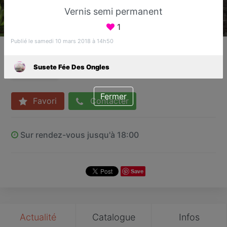
Vernis semi permanent
1
Publié le samedi 10 mars 2018 à 14h50
Susete Fée Des Ongles
Bar à ongles
Susete Fée Des Ongles
Sucy-en-Brie
Fermer
Favori
Contacter
Sur rendez-vous jusqu'à 18:00
Save
Actualité
Catalogue
Infos