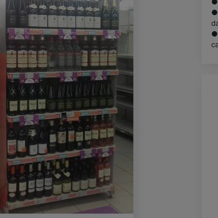
● 
●
d
●
ca