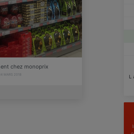
ent chez monoprix
14 MARS 2018
L 
n