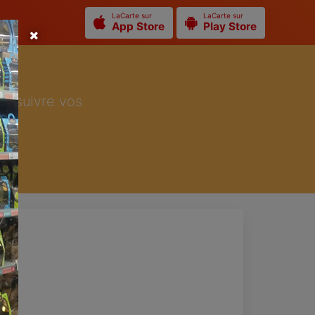
LaCarte sur
LaCarte sur
App Store
Play Store
ur suivre vos