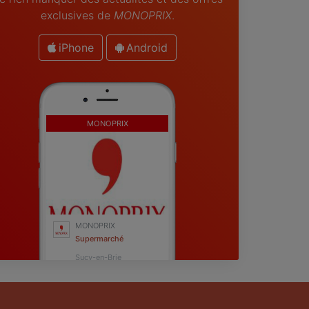
exclusives de
MONOPRIX
.
iPhone
Android
MONOPRIX
MONOPRIX
Supermarché
Sucy-en-Brie