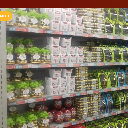
ACTU
Installez l'App LaCarte
Téléchargez gratuitement l'app LaCarte po
commerces favoris et ne rien rater !
Télécharger
Plus tard
MONOPRIX
Supermarché
Sucy-en-Brie