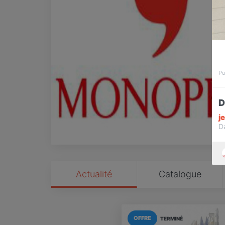
Pu
D
j
D
Actualité
Catalogue
OFFRE
TERMINÉ