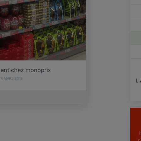
ent chez monoprix
14 MARS 2018
L 
n