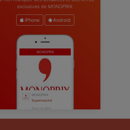
exclusives de
MONOPRIX
.
iPhone
Android
MONOPRIX
MONOPRIX
Supermarché
Sucy-en-Brie