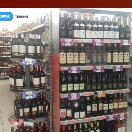
OFFRE
TERMINÉ
Installez l'App LaCarte
Téléchargez gratuitement l'app LaCarte po
commerces favoris et ne rien rater !
Télécharger
Plus tard
MONOPRIX
Supermarché
Sucy-en-Brie