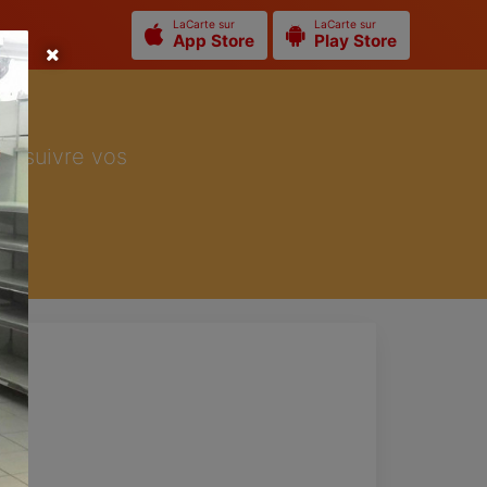
LaCarte sur
LaCarte sur
App Store
Play Store
ur suivre vos