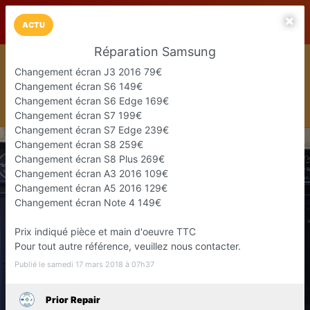
LaCarte sur
LaCarte
Play Store
ACTU
Réparation Samsung
Installez l'App LaCarte
Changement écran J3 2016 79€
Téléchargez gratuitement l'app LaCarte pour suivre vos
Changement écran S6 149€
commerces favoris et ne rien rater !
Changement écran S6 Edge 169€
Télécharger
Plus tard
Changement écran S7 199€
Changement écran S7 Edge 239€
Changement écran S8 259€
Changement écran S8 Plus 269€
Changement écran A3 2016 109€
Changement écran A5 2016 129€
Changement écran Note 4 149€
Prix indiqué pièce et main d'oeuvre TTC
Pour tout autre référence, veuillez nous contacter.
Publié le samedi 17 mars 2018 à 07h37
Prior Repair