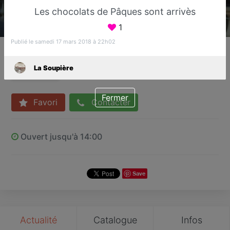
Les chocolats de Pâques sont arrivès
1
Publié le samedi 17 mars 2018 à 22h02
La Soupière
Restaurant traditionnel
La Soupière
Saint-Aygulf
Fermer
Favori
Contacter
Ouvert jusqu'à 14:00
Save
Actualité
Catalogue
Infos