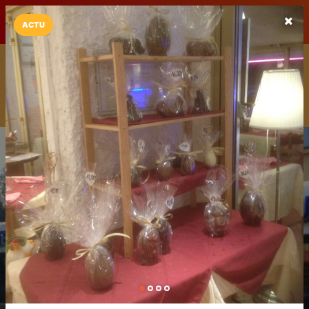
LaCarte sur
LaCarte
Play Store
ACTU
Installez l'App LaCarte
Téléchargez gratuitement l'app LaCarte pour suivre vos
commerces favoris et ne rien rater !
Télécharger
Plus tard