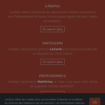
À PROPOS
La plate-forme LaCarte et ses applications mobiles permettent
aux Professionnels de mieux communiquer auprès de leurs clients
et prospects.
En savoir plus
PARTICULIERS
Installez l'application gratuite
LaCarte
pour suivre l'actualité de
La Soupière
sur votre mobile.
En savoir plus
PROFESSIONNELS
Installez l'application
MaVitrine
et créez vous aussi votre vitrine
en quelques minutes seulement.
En savoir plus
LaCarte utilise des cookies pour personnaliser l'utilisation et améliorer
Ok
les attentes des utilisateurs de nos services. Les informations relatives
Copyright © ZeMAP 2026 - Tous droits réservés.