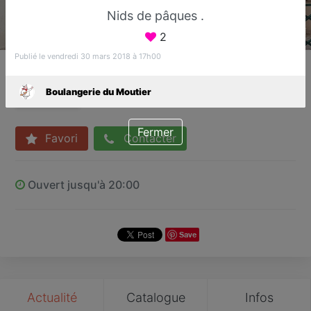
Nids de pâques .
2
Publié le vendredi 30 mars 2018 à 17h00
Boulangerie du Moutier
Boulanger
Boulangerie du Moutier
Sucy-en-Brie
Fermer
Favori
Contacter
Ouvert jusqu'à 20:00
Save
Actualité
Catalogue
Infos