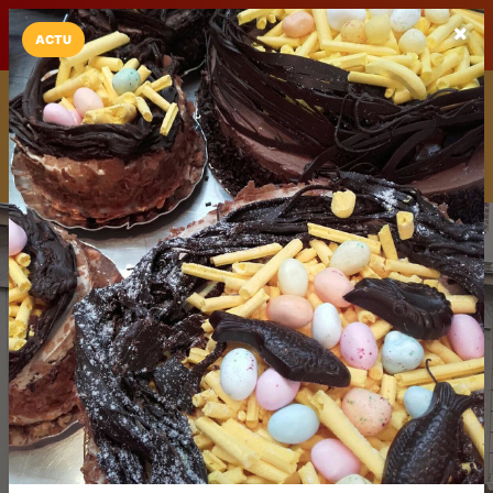
LaCarte sur
LaCarte
Play Store
ACTU
Installez l'App LaCarte
Téléchargez gratuitement l'app LaCarte pour suivre vos
commerces favoris et ne rien rater !
Télécharger
Plus tard