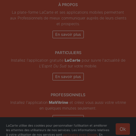
À PROPOS
La plate-forme LaCarte et ses applications mobiles permettent
aux Professionnels de mieux communiquer auprès de leurs clients
et prospects.
En savoir plus
PARTICULIERS
Installez l'application gratuite
LaCarte
pour suivre l'actualité de
L'Esprit Du Sud
sur votre mobile.
En savoir plus
PROFESSIONNELS
Installez l'application
MaVitrine
et créez vous aussi votre vitrine
en quelques minutes seulement.
En savoir plus
LaCarte utilise des cookies pour personnaliser l'utilisation et améliorer
Ok
les attentes des utilisateurs de nos services. Les informations relatives
Copyright © ZeMAP 2026 - Tous droits réservés.
à votre utilisation de nos services sont
partagées avec Google
. En