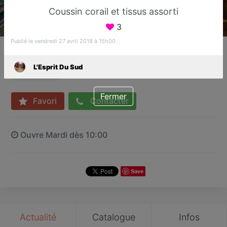
Coussin corail et tissus assorti
3
Publié le vendredi 27 avril 2018 à 15h00
L'Esprit Du Sud
Boutique de linge de maison
L'Esprit Du Sud
Fréjus
Fermer
Favori
Contacter
Ouvre Mardi dès 10:00
Save
Actualité
Catalogue
Infos