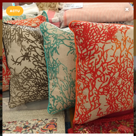
LaCarte sur
LaCarte
Play Store
ACTU
Installez l'App LaCarte
Téléchargez gratuitement l'app LaCarte pour suivre vos
commerces favoris et ne rien rater !
Télécharger
Plus tard