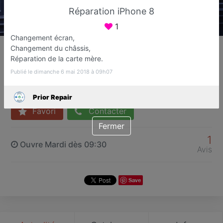
Réparation iPhone 8
1
Changement écran,
Prior Repair
Changement du châssis,
Réparation de téléphone, smartphone,
Réparation de la carte mère.
tablette et pc portable
Publié le dimanche 6 mai 2018 à 09h07
Saint-Germain-en-Laye
Prior Repair
Favori
Contacter
Fermer
1
Ouvre Mardi dès 09:30
Avis
Save