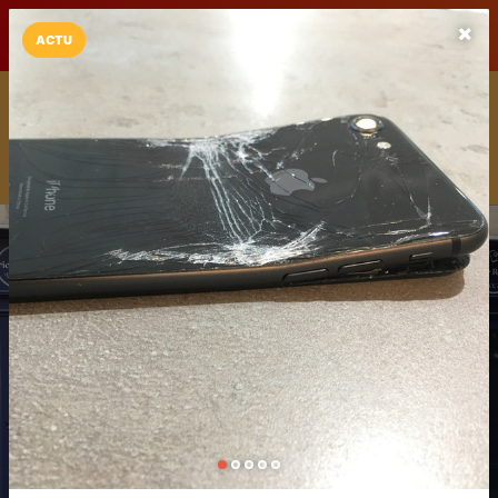
LaCarte sur
LaCarte
Play Store
ACTU
Installez l'App LaCarte
Téléchargez gratuitement l'app LaCarte pour suivre vos
commerces favoris et ne rien rater !
Télécharger
Plus tard