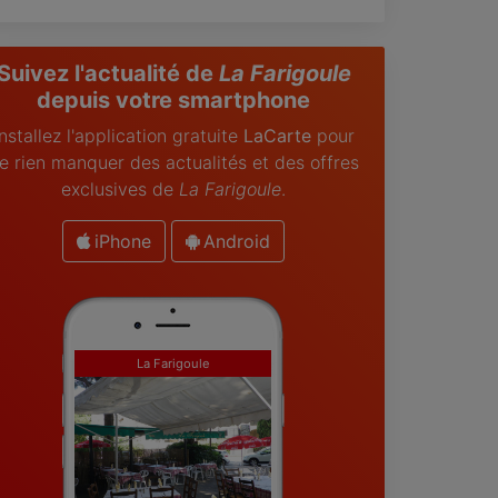
Suivez l'actualité de
La Farigoule
depuis votre smartphone
Installez l'application gratuite
LaCarte
pour
e rien manquer des actualités et des offres
exclusives de
La Farigoule
.
iPhone
Android
La Farigoule