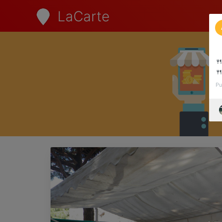
LaCarte

🍴
Pu