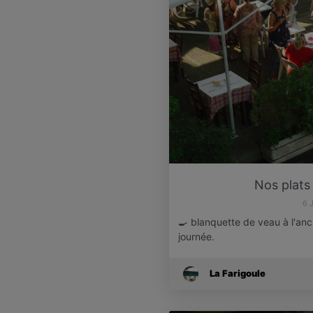
Nos plats
6 
🍳 blanquette de veau à l'anc
journée.
La Farigoule