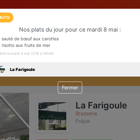
ACTU
Nos plats du jour pour ce mardi 8 mai :
Installez l'App LaCarte
 sauté de bœuf aux carottes
Téléchargez gratuitement l'app LaCarte po
 risotto aux fruits de mer
commerces favoris et ne rien rater !
blié le mardi 8 mai 2018 à 06h46
La Farigoule
Télécharger
Plus tard
Fermer
La Farigoule
Brasserie
Fréjus