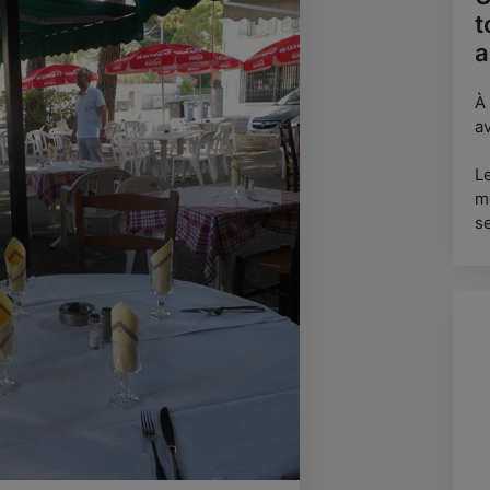
t
a
À
av
L
m
s