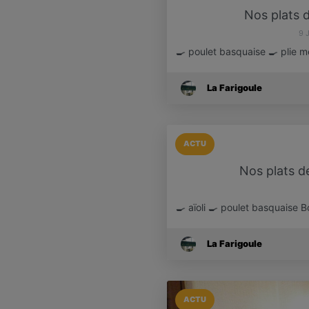
Nos plats d
9 
🍳 poulet basquaise 🍳 plie 
La Farigoule
ACTU
Nos plats de
🍳 aïoli 🍳 poulet basquaise 
La Farigoule
ACTU