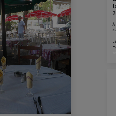
t
a
À
av
L
m
s