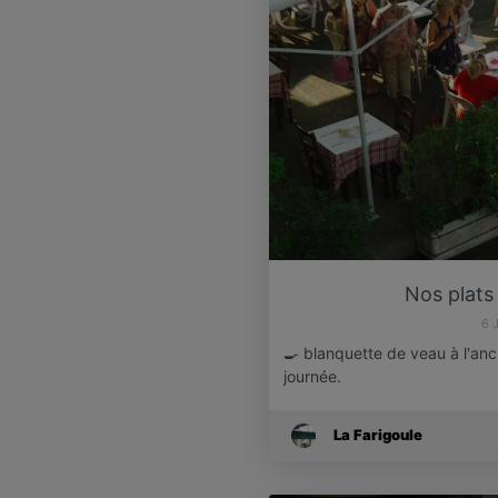
Nos plats
6 
🍳 blanquette de veau à l'anc
journée.
La Farigoule