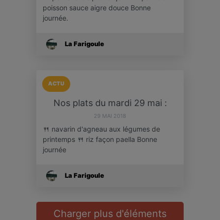
poisson sauce aigre douce Bonne
journée.
La Farigoule
ACTU
Nos plats du mardi 29 mai :
29 MAI 2018
🍴 navarin d'agneau aux légumes de
printemps 🍴 riz façon paella Bonne
journée
La Farigoule
Charger plus d'éléments