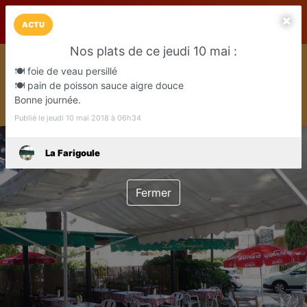
LaCarte sur
LaCarte
Play Store
ACTU
Nos plats de ce jeudi 10 mai :
Installez l'App LaCarte
🍽️ foie de veau persillé
Téléchargez gratuitement l'app LaCarte pour suivre vos
🍽️ pain de poisson sauce aigre douce
commerces favoris et ne rien rater !
Bonne journée.
Télécharger
Plus tard
Publié le jeudi 10 mai 2018 à 06h34
La Farigoule
Fermer