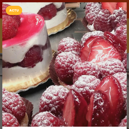
LaCarte sur
LaCarte
Play Store
ACTU
Installez l'App LaCarte
Téléchargez gratuitement l'app LaCarte pour suivre vos
commerces favoris et ne rien rater !
Télécharger
Plus tard