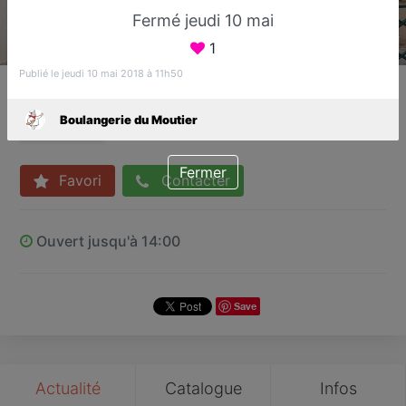
Fermé jeudi 10 mai
1
Publié le jeudi 10 mai 2018 à 11h50
Boulangerie du Moutier
Boulanger
Boulangerie du Moutier
Sucy-en-Brie
Fermer
Favori
Contacter
Ouvert jusqu'à 14:00
Save
Actualité
Catalogue
Infos