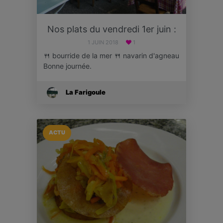
Nos plats du vendredi 1er juin :
1 JUIN 2018
1
🍴 bourride de la mer 🍴 navarin d'agneau
Bonne journée.
La Farigoule
ACTU