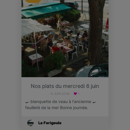
Nos plats du mercredi 6 juin
6 JUIN 2018
1
🍳 blanquette de veau à l'ancienne 🍳
feuilleté de la mer Bonne journée.
La Farigoule