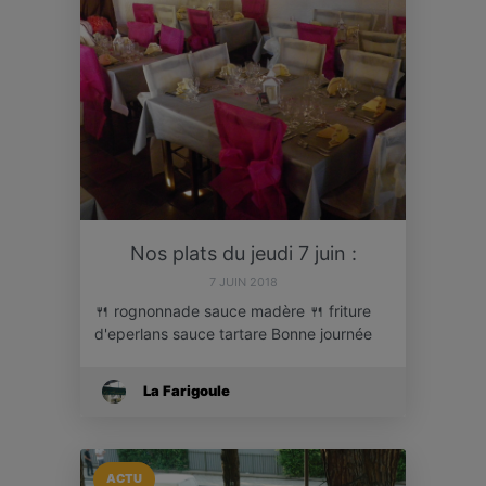
Nos plats du jeudi 7 juin :
7 JUIN 2018
🍴 rognonnade sauce madère 🍴 friture
d'eperlans sauce tartare Bonne journée
La Farigoule
ACTU