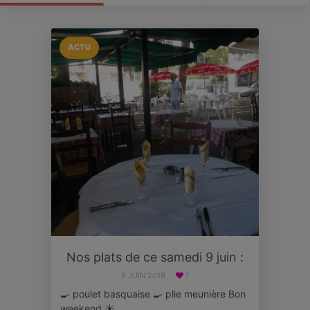
ACTU
Nos plats de ce samedi 9 juin :
9 JUIN 2018
1
🍳 poulet basquaise 🍳 plie meunière Bon
weekend ☀️