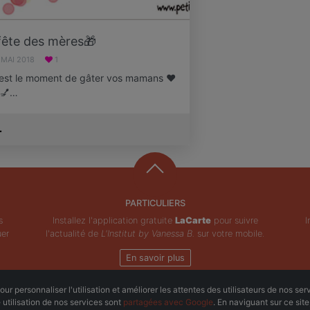
fête des mères🎁
 MAI 2018
1
c est le moment de gâter vos mamans ❤️
t 💅…
.
PARTICULIERS
s
Installez l'application gratuite
LaCarte
pour suivre
I
uer
l'actualité de
L'Institut by Vanessa B.
sur votre mobile.
En savoir plus
ur personnaliser l'utilisation et améliorer les attentes des utilisateurs de nos ser
Copyright © ZeMAP 2026 - Tous droits réservés.
e utilisation de nos services sont
partagées avec Google
. En naviguant sur ce sit