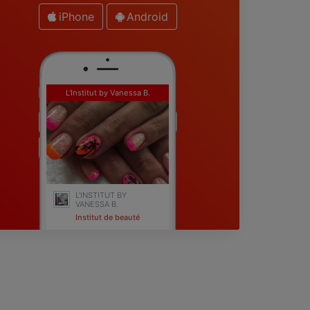
iPhone
Android
L'Institut by Vanessa B.
L'INSTITUT BY
VANESSA B.
Institut de beauté
Fréjus