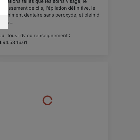
estations telles que les soins visage, le
haussement de cils, l'épilation définitive, le
lanchiment dentaire sans peroxyde, et plein d
tres...
our tous rdv ou renseignement :
4.94.53.16.61