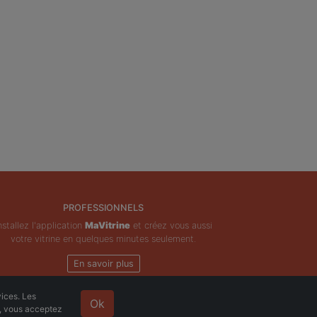
PROFESSIONNELS
nstallez l'application
MaVitrine
et créez vous aussi
votre vitrine en quelques minutes seulement.
En savoir plus
vices. Les
Ok
e, vous acceptez