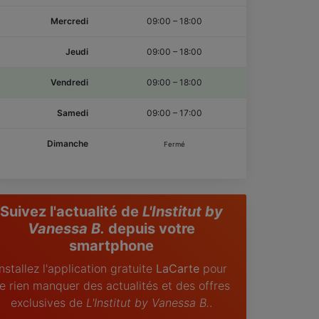
Mercredi
09:00
–
18:00
Jeudi
09:00
–
18:00
Vendredi
09:00
–
18:00
Samedi
09:00
–
17:00
Dimanche
Fermé
Suivez l'actualité de
L'Institut by
Vanessa B.
depuis votre
smartphone
Installez l'application gratuite
LaCarte
pour
e rien manquer des actualités et des offres
exclusives de
L'Institut by Vanessa B.
.