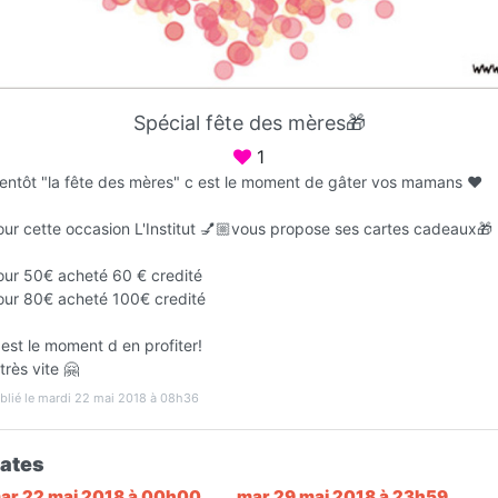
Favori
Contacter
Spécial fête des mères🎁
Ouvert jusqu'à 18:00
1
ientôt "la fête des mères" c est le moment de gâter vos mamans ❤️
our cette occasion L'Institut 💅🏼vous propose ses cartes cadeaux🎁
our 50€ acheté 60 € credité
our 80€ acheté 100€ credité
est le moment d en profiter!
très vite 🤗
Infos
blié le mardi 22 mai 2018 à 08h36
ates
L
ar 22 mai 2018 à 00h00
mar 29 mai 2018 à 23h59