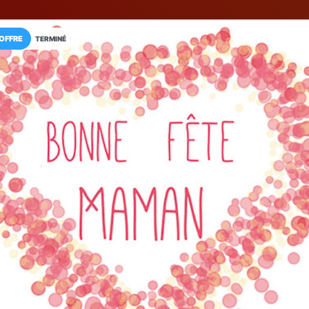
OFFRE
TERMINÉ
Installez l'App LaCarte
Téléchargez gratuitement l'app LaCarte po
commerces favoris et ne rien rater !
Télécharger
Plus tard
L'Institut by V
Institut de beauté
Fréjus