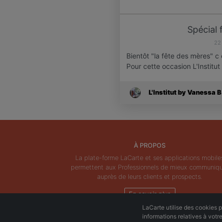
Spécial 
22
Bientôt "la fête des mères" 
Pour cette occasion L'Institu
L'Institut by Vanessa B
À PROPOS
La plate-forme LaCarte et ses applications mobile
permettent aux Professionnels de mieux communiq
auprès de leurs clients et prospects.
En savoir plus
LaCarte utilise des cookies po
informations relatives à votr