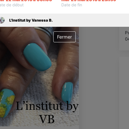
pr
ate de début
Date de fin
re
b
au
L'Institut by Vanessa B.
P
Fermer
0