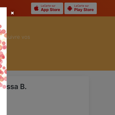
LaCarte sur
LaCarte sur
App Store
Play Store
ur suivre vos
anessa B.