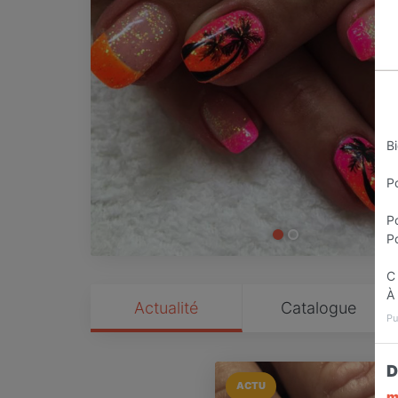
B
P
P
P
C 
À 
Actualité
Catalogue
Pu
D
ACTU
m