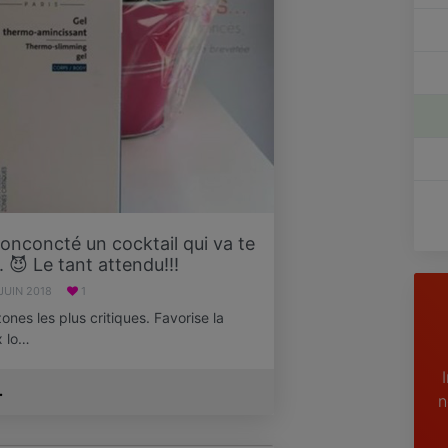
 conconcté un cocktail qui va te
. 😈 Le tant attendu!!!
 JUIN 2018
1
zones les plus critiques. Favorise la
x lo…
.
n