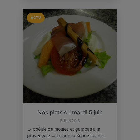
ACTU
Nos plats du mardi 5 juin
5 JUIN 2018
🍳 poêlée de moules et gambas à la
provençale 🍳 lasagnes Bonne journée.