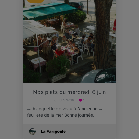
Nos plats du mercredi 6 juin
6 JUIN 2018
1
🍳 blanquette de veau à l'ancienne 🍳
feuilleté de la mer Bonne journée.
La Farigoule