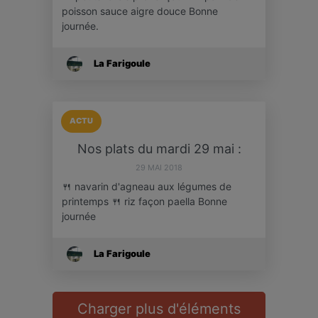
poisson sauce aigre douce Bonne
journée.
La Farigoule
ACTU
Nos plats du mardi 29 mai :
29 MAI 2018
🍴 navarin d'agneau aux légumes de
printemps 🍴 riz façon paella Bonne
journée
La Farigoule
Charger plus d'éléments