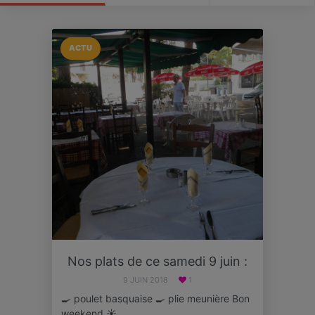
ACTU
Nos plats de ce samedi 9 juin :
9 JUIN 2018
1
🍳 poulet basquaise 🍳 plie meunière Bon
weekend ☀️