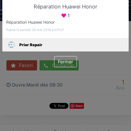
Réparation Huawei Honor
1
Réparation Huawei Honor
Prior Repair
Publié le samedi 26 mai 2018 à 07h27
Réparation de téléphone, smartphone,
tablette et pc portable
Prior Repair
Saint-Germain-en-Laye
Fermer
Favori
Contacter
1
Ouvre Mardi dès 09:30
Avis
Save