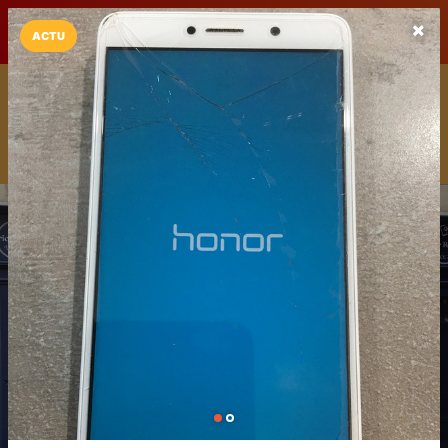
LaCarte sur
LaCarte
Play Store
ACTU
Installez l'App LaCarte
Téléchargez gratuitement l'app LaCarte pour suivre vos
commerces favoris et ne rien rater !
Télécharger
Plus tard