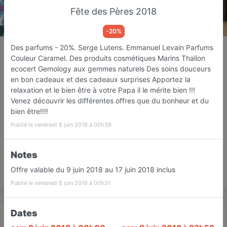
Fête des Pères 2018
-20%
MANDALA
Des parfums - 20%. Serge Lutens. Emmanuel Levain Parfums
Couleur Caramel. Des produits cosmétiques Marins Thalion
Institut de beauté
ecocert Gemology aux gemmes naturels Des soins douceurs
Sucy-en-Brie
en bon cadeaux et des cadeaux surprises Apportez la
relaxation et le bien être à votre Papa il le mérite bien !!!
Favori
Contacter
Venez découvrir les différentes offres que du bonheur et du
bien être!!!!
Publié le vendredi 8 juin 2018 à 00h39
Ouvre Mardi dès 10:00
Notes
Offre valable du 9 juin 2018 au 17 juin 2018 inclus
Save
Publié le vendredi 8 juin 2018 à 00h31
Dates
Actualité
Catalogue
Infos