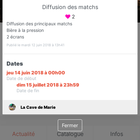
Diffusion des matchs
2
Diffusion des principaux matchs
La Cave de Marie
Bière à la pression
Caviste
2 écrans
Fréjus
Publié le mardi 12 juin 2018 à 13h41
Favori
Contacter
Dates
jeu 14 juin 2018 à 00h00
Date de début
Ouvre dès 10:00
dim 15 juillet 2018 à 23h59
Date de fin
Save
La Cave de Marie
Fermer
Actualité
Catalogue
Infos