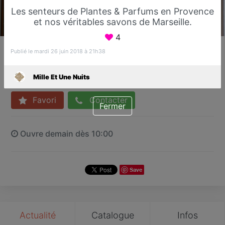
Les senteurs de Plantes & Parfums en Provence
et nos véritables savons de Marseille.
4
Mille Et Une Nuits
Publié le mardi 26 juin 2018 à 21h38
Boutique de décoration
Fréjus
Mille Et Une Nuits
Favori
Contacter
Fermer
Ouvre demain dès 10:00
Save
Actualité
Catalogue
Infos