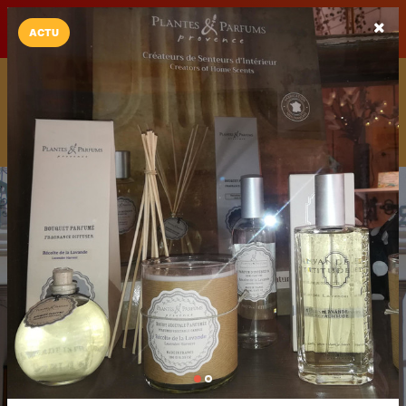
LaCarte sur
LaCarte
Play Store
ACTU
Installez l'App LaCarte
Téléchargez gratuitement l'app LaCarte pour suivre vos
commerces favoris et ne rien rater !
Télécharger
Plus tard