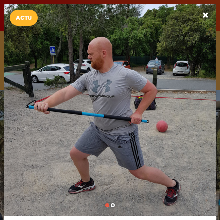
LaCarte sur
LaCarte
Play Store
ACTU
Installez l'App LaCarte
Téléchargez gratuitement l'app LaCarte pour suivre vos
commerces favoris et ne rien rater !
Télécharger
Plus tard