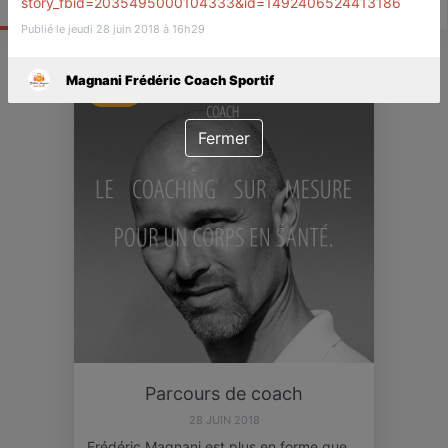
Actualité
Catalogue
Infos
story_fbid=2035495000104333&id=1492406524413186
Publié le jeudi 28 juin 2018 à 16h29
Magnani Frédéric Coach Sportif
ACTU
Fermer
Parcours de coach
28 JUIN 2018
Frédéric Magnani est plus en forme que