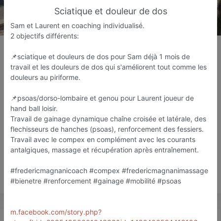
Sciatique et douleur de dos
Sam et Laurent en coaching individualisé.
2 objectifs différents:
Magnani Frédéric Coach
Sportif
📌sciatique et douleurs de dos pour Sam déjà 1 mois de
travail et les douleurs de dos qui s'améliorent tout comme les
Coach sportif
douleurs au piriforme.
Frejus
📌psoas/dorso-lombaire et genou pour Laurent joueur de
hand ball loisir.
Favori
Contacter
Travail de gainage dynamique chaîne croisée et latérale, des
flechisseurs de hanches (psoas), renforcement des fessiers.
Travail avec le compex en complément avec les courants
Ouvert jusqu'à 20:00
antalgiques, massage et récupération après entraînement.
#fredericmagnanicoach #compex #fredericmagnanimassage
Save
#bienetre #renforcement #gainage #mobilité #psoas
m.facebook.com/story.php?