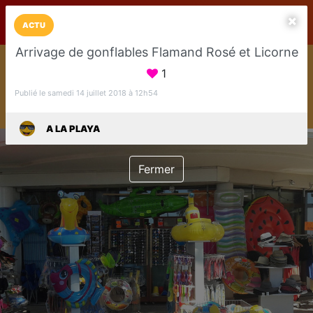
LaCarte sur
LaCarte
Play Store
ACTU
Arrivage de gonflables Flamand Rosé et Licorne
Installez l'App LaCarte
1
Téléchargez gratuitement l'app LaCarte pour suivre vos
commerces favoris et ne rien rater !
Publié le samedi 14 juillet 2018 à 12h54
Télécharger
Plus tard
A LA PLAYA
Fermer