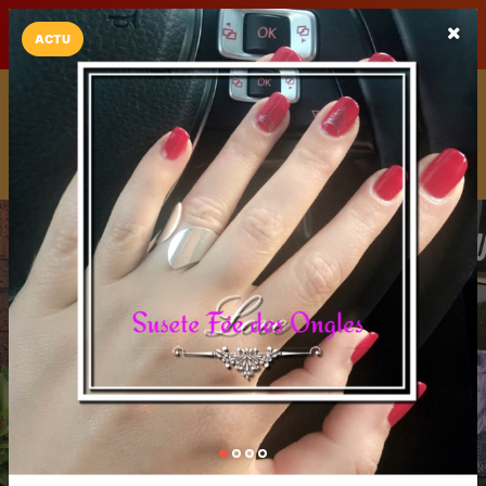
LaCarte sur
LaCarte
Play Store
ACTU
Installez l'App LaCarte
Téléchargez gratuitement l'app LaCarte pour suivre vos
commerces favoris et ne rien rater !
Télécharger
Plus tard