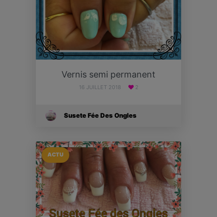
Vernis semi permanent
16 JUILLET 2018
2
Susete Fée Des Ongles
ACTU