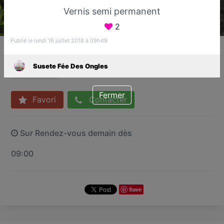
Vernis semi permanent
2
Publié le lundi 16 juillet 2018 à 09h49
Susete Fée Des Ongles
Bar à ongles
Susete Fée Des Ongles
Sucy-en-Brie
Fermer
Favori
Contacter
Sur Rendez-vous demain dès
09:00
Save