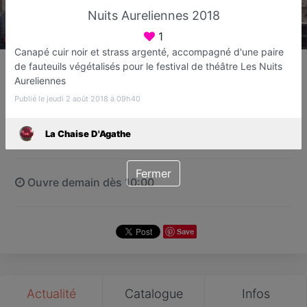
Nuits Aureliennes 2018
1
Canapé cuir noir et strass argenté, accompagné d'une paire
La Chaise D'Agathe
de fauteuils végétalisés pour le festival de théâtre Les Nuits
Tapissier
Aureliennes
Fréjus
Publié le jeudi 2 août 2018 à 09h40
La Chaise D'Agathe
Favori
Contacter
Fermer
Ouvre demain dès 10:00
Save
Actualité
Catalogue
Infos