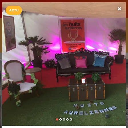
LaCarte sur
LaCarte
Play Store
ACTU
Installez l'App LaCarte
Téléchargez gratuitement l'app LaCarte pour suivre vos
commerces favoris et ne rien rater !
Télécharger
Plus tard