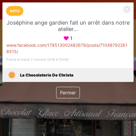
LaCarte sur
LaCarte
Play Store
ACTU
Joséphine ange gardien fait un arrêt dans notre
Installez l'App LaCarte
atelier...
Téléchargez gratuitement l'app LaCarte pour suivre vos
commerces favoris et ne rien rater !
1
www.facebook.com/178513002482679/posts/71048792261
Télécharger
Plus tard
8515/
Publié le mardi 2 octobre 2018 à 12h59
La Chocolaterie De Christa
Fermer