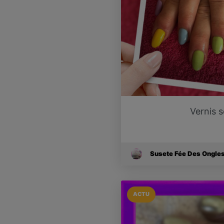
Vernis 
Susete Fée Des Ongle
ACTU