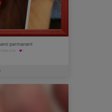
 semi permanent
ÉVRIER 2019
1
s