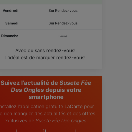
Vendredi
Sur Rendez-vous
Samedi
Sur Rendez-vous
Dimanche
Fermé
Avec ou sans rendez-vous!!
L'idéal est de marquer rendez-vous!!
Suivez l'actualité de
Susete Fée
Des Ongles
depuis votre
smartphone
Installez l'application gratuite
LaCarte
pour
e rien manquer des actualités et des offres
exclusives de
Susete Fée Des Ongles
.