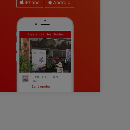
iPhone
Android
Susete Fée Des Ongles
SUSETE FÉE DES
ONGLES
Bar à ongles
Sucy-en-Brie