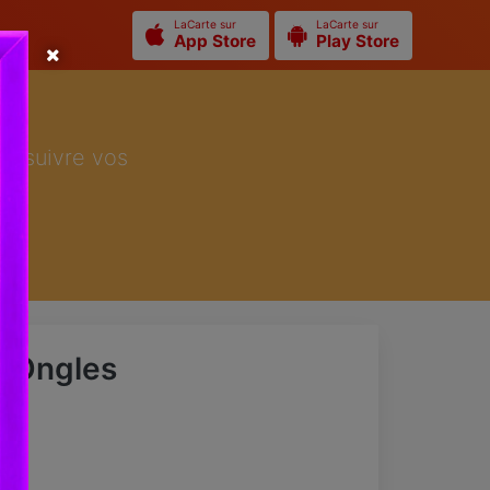
LaCarte sur
LaCarte sur
App Store
Play Store
ur suivre vos
s Ongles