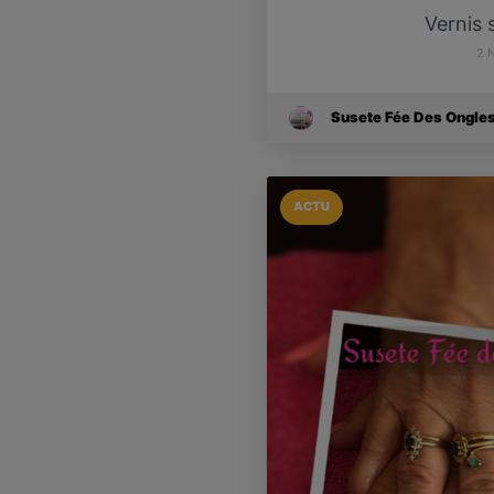
Vernis
2 
Susete Fée Des Ongle
ACTU