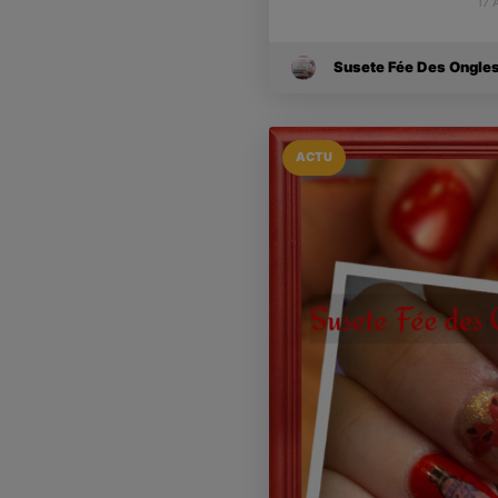
17 
Susete Fée Des Ongle
ACTU