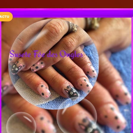
ACTU
Installez l'App LaCarte
Téléchargez gratuitement l'app LaCarte po
commerces favoris et ne rien rater !
Télécharger
Plus tard
Susete Fée De
Bar à ongles
Sucy-en-Brie