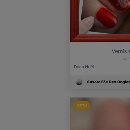
Vernis
26 F
Déco Noël
Susete Fée Des Ongle
ACTU