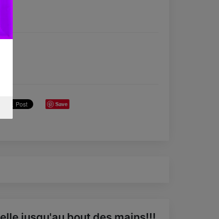
Save
elle jusqu'au bout des mains!!!