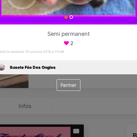
Favori
Contacter
Semi permanent
Sur Rendez-vous demain dès 09:00
2
blié le vendredi 19 octobre 2018 à 11h48
Susete Fée Des Ongles
Fermer
Infos
B