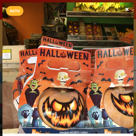
LaCarte sur
LaCarte
Play Store
ACTU
Installez l'App LaCarte
Téléchargez gratuitement l'app LaCarte pour suivre vos
commerces favoris et ne rien rater !
Télécharger
Plus tard