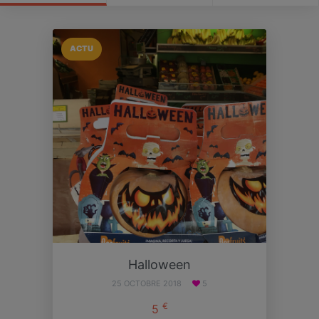
ACTU
Halloween
25 OCTOBRE 2018
5
€
5