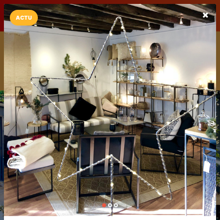
LaCarte sur
LaCarte
Play Store
ACTU
Installez l'App LaCarte
Téléchargez gratuitement l'app LaCarte pour suivre vos
commerces favoris et ne rien rater !
Télécharger
Plus tard