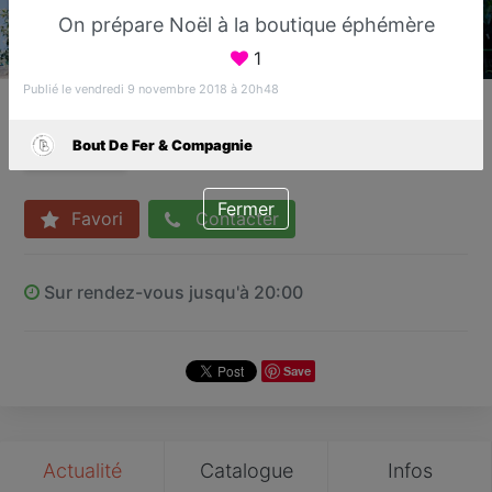
On prépare Noël à la boutique éphémère
1
Publié le vendredi 9 novembre 2018 à 20h48
Bout De Fer & Compagnie
Créateur de meubles métal sur mesure
Bout De Fer & Compagnie
Sucy-en-Brie
Fermer
Favori
Contacter
Sur rendez-vous jusqu'à 20:00
Save
Actualité
Catalogue
Infos