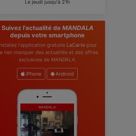
Le jeudi jusqu'à 21h
Suivez l'actualité de
MANDALA
depuis votre smartphone
Installez l'application gratuite
LaCarte
pour
e rien manquer des actualités et des offres
exclusives de
MANDALA
.
iPhone
Android
MANDALA