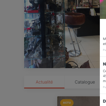
Ma
et
Pu
N
Ce
4
ma
Actualité
Catalogue
Pu
D
ACTU