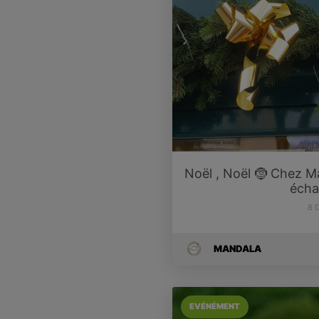
Noël , Noël 🤶 Chez Ma
écha
8 
MANDALA
EVÉNÉMENT