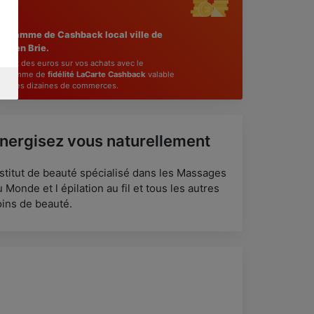
3
%
ogramme de Cashback local ville de
cy en Brie.
gnez des euros sur vos achats avec le
ogramme de
fidélité LaCarte Cashback
valable
ns des dizaines de commerces.
nergisez vous naturellement
nstitut de beauté spécialisé dans les Massages
 Monde et l épilation au fil et tous les autres
oins de beauté.