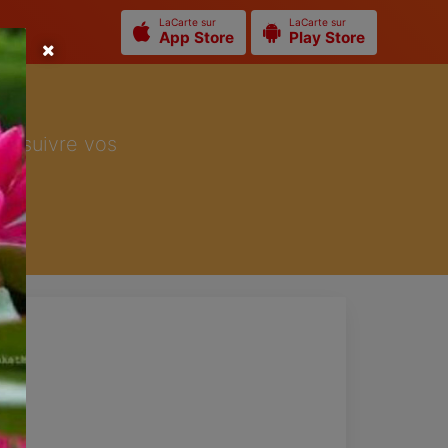
LaCarte sur
LaCarte sur
App Store
Play Store
ur suivre vos