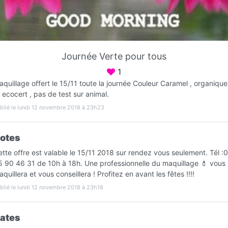
Favori
Contacter
Journée Verte pour tous
Ouvre demain dès 10:00
1
quillage offert le 15/11 toute la journée Couleur Caramel , organique
 ecocert , pas de test sur animal.
blié le lundi 12 novembre 2018 à 23h23
otes
tte offre est valable le 15/11 2018 sur rendez vous seulement. Tél :
5 90 46 31 de 10h à 18h. Une professionnelle du maquillage 💄 vous
quillera et vous conseillera ! Profitez en avant les fêtes !!!!
Infos
blié le lundi 12 novembre 2018 à 23h18
ates
C