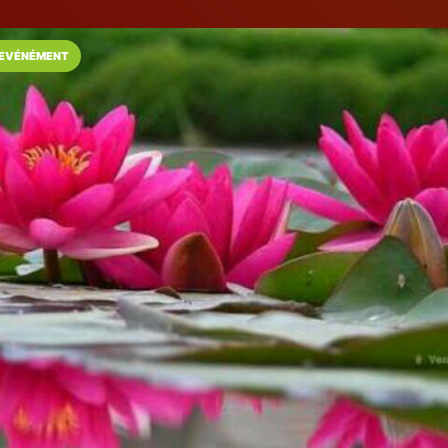
EVÉNÉMENT
Installez l'App LaCarte
Téléchargez gratuitement l'app LaCarte po
commerces favoris et ne rien rater !
Télécharger
Plus tard
MANDALA
Institut de beauté
Sucy-en-Brie