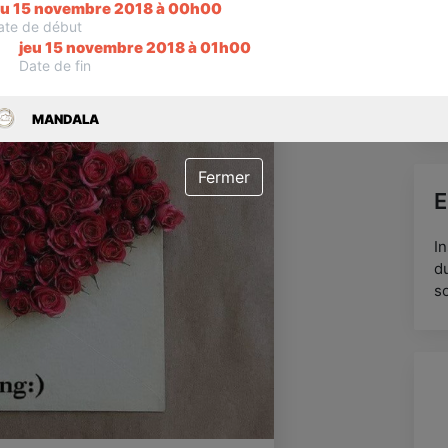
eu 15 novembre 2018 à 00h00
ate de début
jeu 15 novembre 2018 à 01h00
Pr
Date de fin
Su
Ga
pr
MANDALA
da
Fermer
E
I
du
s