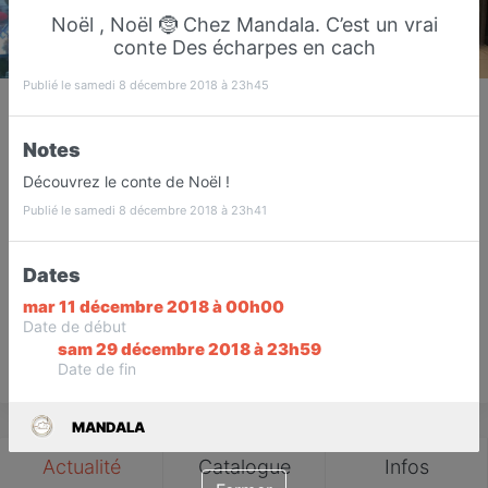
Noël , Noël 🤶 Chez Mandala. C’est un vrai
conte Des écharpes en cach
Publié le samedi 8 décembre 2018 à 23h45
MANDALA
Institut de beauté
Notes
Sucy-en-Brie
Découvrez le conte de Noël !
Publié le samedi 8 décembre 2018 à 23h41
Favori
Contacter
Dates
Ouvre Mardi dès 10:00
mar 11 décembre 2018 à 00h00
Date de début
sam 29 décembre 2018 à 23h59
Date de fin
Save
MANDALA
Actualité
Catalogue
Infos