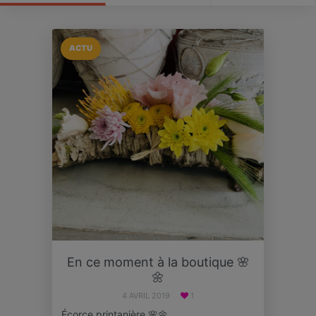
ACTU
En ce moment à la boutique 🌸
🌼
4 AVRIL 2019
1
Écorce printanière 🌸🌼