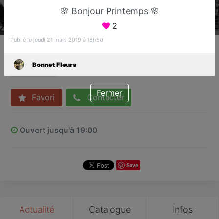
🌸 Bonjour Printemps 🌸
2
Publié le jeudi 21 mars 2019 à 18h50
Bonnet Fleurs
Fleuriste
Bonnet Fleurs
Fréjus
Fermer
Favori
Contacter
Ouvert jusqu'à 19:00
Save
Actualité
Catalogue
Infos