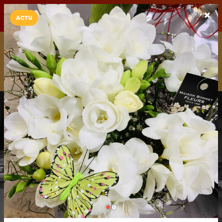
LaCarte sur
LaCarte
Play Store
ACTU
Installez l'App LaCarte
Téléchargez gratuitement l'app LaCarte pour suivre vos
commerces favoris et ne rien rater !
Télécharger
Plus tard