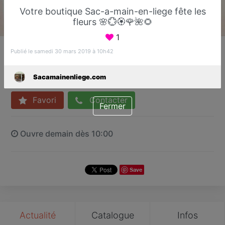
Votre boutique Sac-a-main-en-liege fête les
fleurs 🌸💮🏵🌹🌺🌻
1
Sacamainenliege.com
Publié le samedi 30 mars 2019 à 10h42
Sacs à main et accessoires en liège
Fréjus
Sacamainenliege.com
Favori
Contacter
Fermer
Ouvre demain dès 10:00
Save
Actualité
Catalogue
Infos