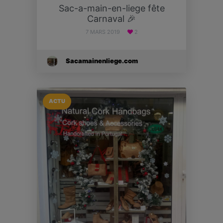
Sac-a-main-en-liege fête
Carnaval 🎉
7 MARS 2019
2
Sacamainenliege.com
ACTU