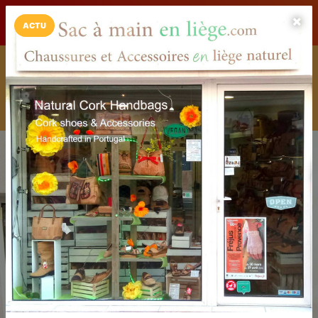
LaCarte sur
LaCarte
Play Store
ACTU
Installez l'App LaCarte
Téléchargez gratuitement l'app LaCarte pour suivre vos
commerces favoris et ne rien rater !
Télécharger
Plus tard