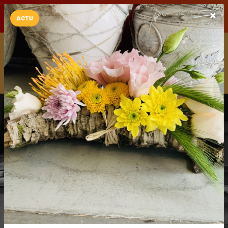
LaCarte sur
LaCarte
Play Store
ACTU
Installez l'App LaCarte
Téléchargez gratuitement l'app LaCarte pour suivre vos
commerces favoris et ne rien rater !
Télécharger
Plus tard