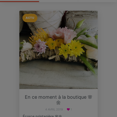
ACTU
En ce moment à la boutique 🌸
🌼
4 AVRIL 2019
1
Écorce printanière 🌸🌼