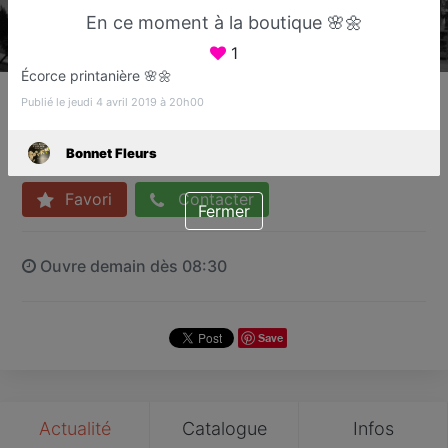
En ce moment à la boutique 🌸🌼
1
Écorce printanière 🌸🌼
Bonnet Fleurs
Publié le jeudi 4 avril 2019 à 20h00
Fleuriste
Fréjus
Bonnet Fleurs
Favori
Contacter
Fermer
Ouvre demain dès 08:30
Save
Actualité
Catalogue
Infos