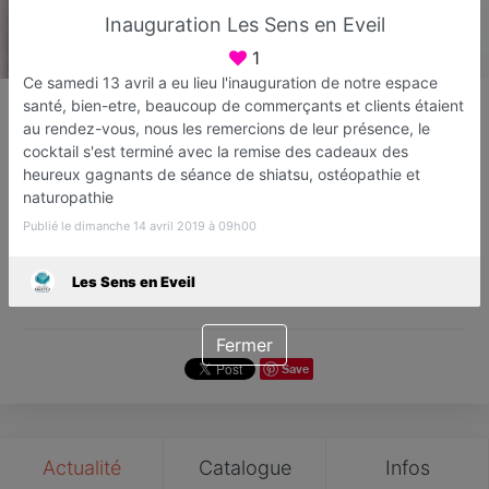
Inauguration Les Sens en Eveil
1
Ce samedi 13 avril a eu lieu l'inauguration de notre espace
Les Sens en Eveil
santé, bien-etre, beaucoup de commerçants et clients étaient
Shiatsu Luxopuncture
au rendez-vous, nous les remercions de leur présence, le
cocktail s'est terminé avec la remise des cadeaux des
Fréjus
heureux gagnants de séance de shiatsu, ostéopathie et
naturopathie
Favori
Contacter
Publié le dimanche 14 avril 2019 à 09h00
Les Sens en Eveil
Sur rendez-vous jusqu'à minuit
Fermer
Save
Actualité
Catalogue
Infos