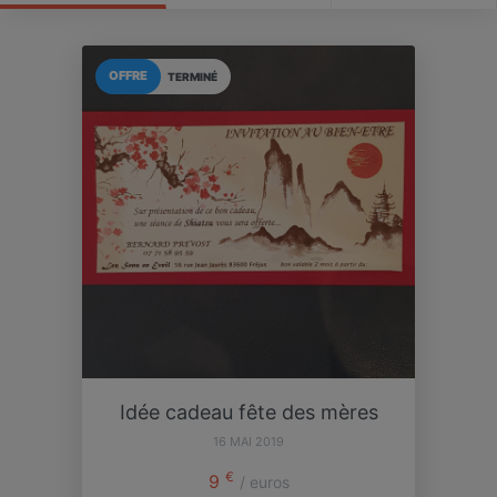
OFFRE
TERMINÉ
Idée cadeau fête des mères
16 MAI 2019
€
9
/ euros