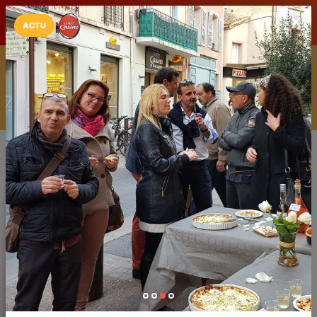
LaCarte sur
LaCarte
Play Store
ACTU
Installez l'App LaCarte
Téléchargez gratuitement l'app LaCarte pour suivre vos
commerces favoris et ne rien rater !
Télécharger
Plus tard