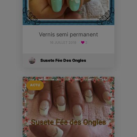
Vernis semi permanent
16 JUILLET 2018
2
Susete Fée Des Ongles
ACTU