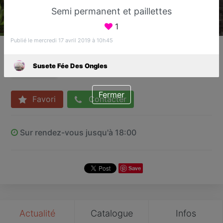
Semi permanent et paillettes
1
Publié le mercredi 17 avril 2019 à 10h45
Susete Fée Des Ongles
Bar à ongles
Susete Fée Des Ongles
Sucy-en-Brie
Fermer
Favori
Contacter
Sur rendez-vous jusqu'à 18:00
Save
Actualité
Catalogue
Infos