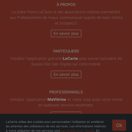
À PROPOS
La plate-forme LaCarte et ses applications mobiles permettent
aux Professionnels de mieux communiquer auprès de leurs clients
et prospects.
En savoir plus
PARTICULIERS
Installez l'application gratuite
LaCarte
pour suivre l'actualité de
Susete Fée Des Ongles
sur votre mobile.
En savoir plus
PROFESSIONNELS
Installez l'application
MaVitrine
et créez vous aussi votre vitrine
en quelques minutes seulement.
En savoir plus
LaCarte utilise des cookies pour personnaliser l'utilisation et améliorer
Ok
les attentes des utilisateurs de nos services. Les informations relatives
Copyright © ZeMAP 2026 - Tous droits réservés.
à votre utilisation de nos services sont
partagées avec Google
. En