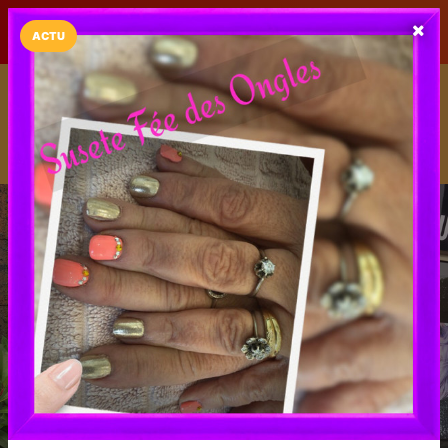
LaCarte sur
LaCarte
Play Store
ACTU
Installez l'App LaCarte
Téléchargez gratuitement l'app LaCarte pour suivre vos
commerces favoris et ne rien rater !
Télécharger
Plus tard