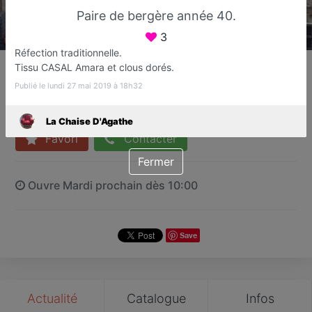
Paire de bergère année 40.
3
Réfection traditionnelle.
La Chaise D'Agathe
Tissu CASAL Amara et clous dorés.
Tapissier
Publié le lundi 27 mai 2019 à 18h32
Fréjus
La Chaise D'Agathe
Favori
Contacter
Fermer
Ouvre Mardi prochain dès 10:00
Save
Actualité
Catalogue
Infos