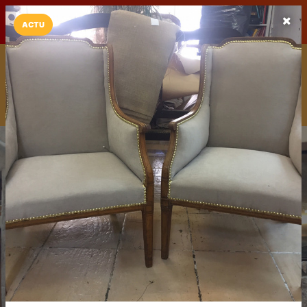
LaCarte sur
LaCarte
Play Store
ACTU
Installez l'App LaCarte
Téléchargez gratuitement l'app LaCarte pour suivre vos
commerces favoris et ne rien rater !
Télécharger
Plus tard