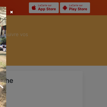
LaCarte sur
LaCarte sur
App Store
Play Store
ur suivre vos
athe