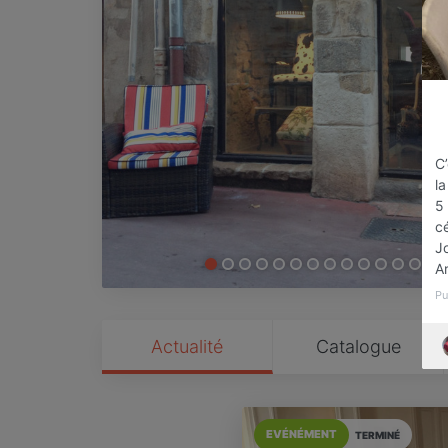
C’
la
5 
cé
J
Ar
Pu
Actualité
Catalogue
EVÉNÉMENT
TERMINÉ