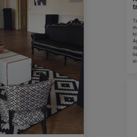
t
T
m
hi
A
d
l
si