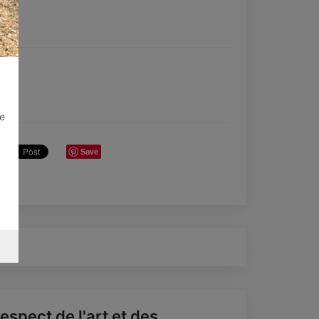
de
Save
espect de l'art et des