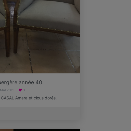
bergère année 40.
 MAI 2019
3
su CASAL Amara et clous dorés.