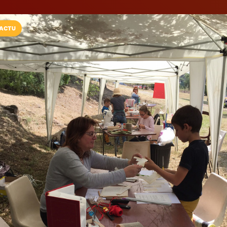
ACTU
Installez l'App LaCarte
Téléchargez gratuitement l'app LaCarte po
commerces favoris et ne rien rater !
Télécharger
Plus tard
La Chaise D'Ag
Tapissier
Fréjus