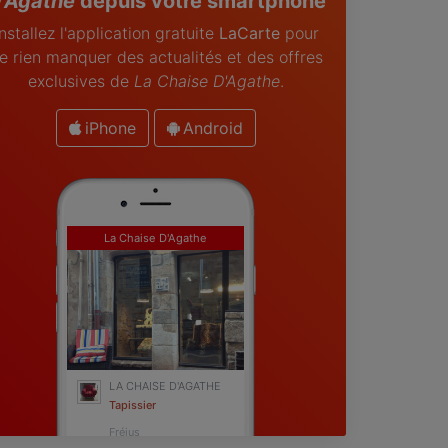
'Agathe
depuis votre smartphone
Installez l'application gratuite
LaCarte
pour
e rien manquer des actualités et des offres
exclusives de
La Chaise D'Agathe
.
iPhone
Android
La Chaise D'Agathe
LA CHAISE D'AGATHE
Tapissier
Fréjus