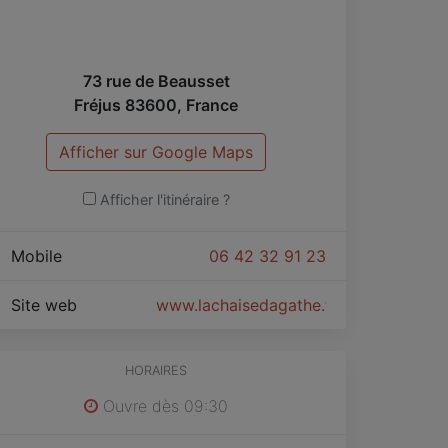
73 rue de Beausset
Fréjus
83600
,
France
Afficher sur Google Maps
Afficher l'itinéraire ?
Mobile
06 42 32 91 23
Site web
www.lachaisedagathe.fr
HORAIRES
Ouvre dès 09:30