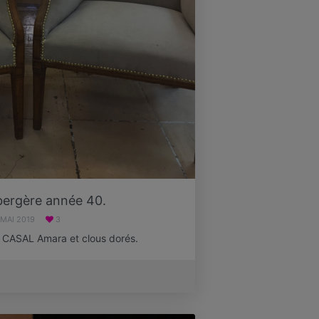
bergère année 40.
 MAI 2019
3
su CASAL Amara et clous dorés.