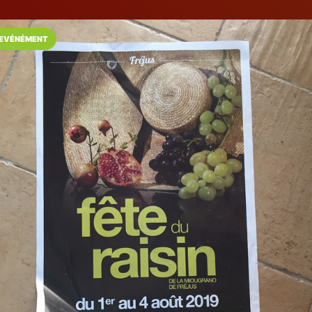
EVÉNÉMENT
Installez l'App LaCarte
Téléchargez gratuitement l'app LaCarte po
commerces favoris et ne rien rater !
Télécharger
Plus tard
La Chaise D'Ag
Tapissier
Fréjus