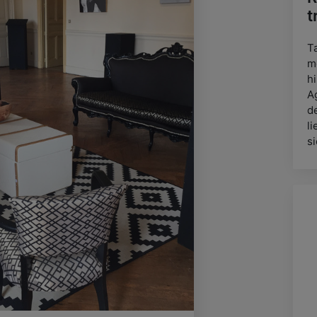
t
T
m
hi
A
d
l
si