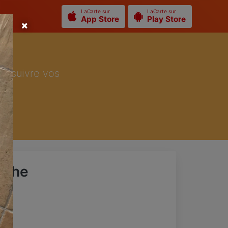
LaCarte sur
LaCarte sur
App Store
Play Store
ur suivre vos
athe