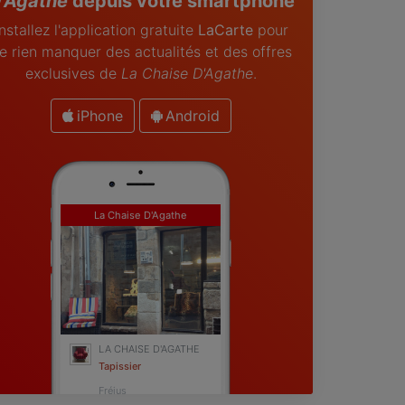
'Agathe
depuis votre smartphone
Installez l'application gratuite
LaCarte
pour
e rien manquer des actualités et des offres
exclusives de
La Chaise D'Agathe
.
iPhone
Android
La Chaise D'Agathe
LA CHAISE D'AGATHE
Tapissier
Fréjus