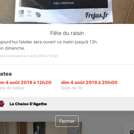
Favori
Contacter
Fête du raisin
Ouvre dès 09:30
jourd’hui l’atelier sera ouvert ce matin jusqu’à 13h.
on dimanche.
blié le dimanche 4 août 2019 à 12h25
ates
im 4 août 2019 à 12h20
dim 4 août 2019 à 20h00
ate de début
Date de fin
Infos
La Chaise D'Agathe
Fermer
R