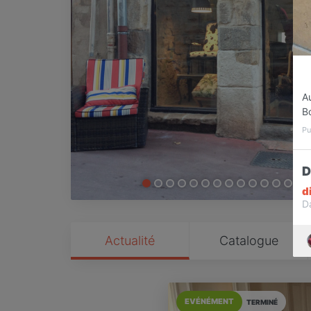
Au
B
Pu
D
d
D
Actualité
Catalogue
EVÉNÉMENT
TERMINÉ