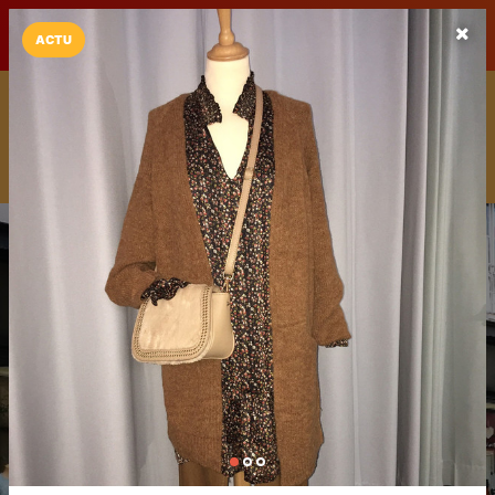
LaCarte sur
LaCarte
Play Store
ACTU
Installez l'App LaCarte
Téléchargez gratuitement l'app LaCarte pour suivre vos
commerces favoris et ne rien rater !
Télécharger
Plus tard