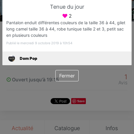
Tenue du jour
2
Pantalon enduit différentes couleurs de la taille 36 à 44, gilet
Dom Pop
long camel taille 36 à 44, robe tunique taille 2 et 3, petit sac
Vêtements femme
en plusieurs couleurs
Sucy-en-Brie
Publié le mercredi 9 octobre 2019 à 10h54
Dom Pop
Favori
Contacter
Fermer
1
Ouvert jusqu'à 19:15
Avis
Save
Actualité
Catalogue
Infos