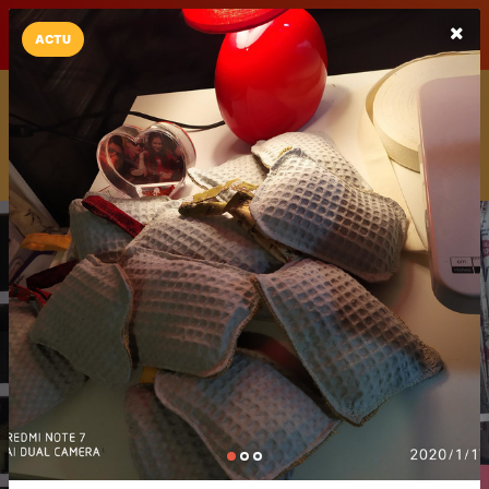
LaCarte sur
LaCarte
Play Store
ACTU
Installez l'App LaCarte
Téléchargez gratuitement l'app LaCarte pour suivre vos
commerces favoris et ne rien rater !
Télécharger
Plus tard