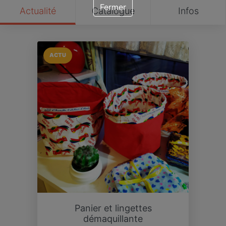
Fermer
Actualité
Catalogue
Infos
ACTU
Panier et lingettes
démaquillante