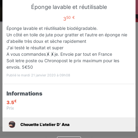
Éponge lavable et réutilisable
50
€
3
Chouette L'atelier D' Ana
Éponge lavable et réutilisable biodégradable.
Un côté en toile de jute pour gratter et l'autre en éponge nie
Repassage et retouches
d'abeille très doux et sèche rapidement
Boulogne-sur-Mer
J'ai testé le résultat et super
A vous commandes🤸🤸je. Envoie par tout en France
Soit letre poste ou Chronopost le prix maximum pour les
Favori
Contacter
envois. 5€50
Publié le mardi 21 janvier 2020 à 09h08
Sur Rendez-vous demain dès
Informations
08:00
€
3.5
Prix
Save
Chouette L'atelier D' Ana