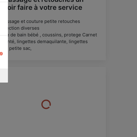
avoir faire à votre service
epassage et couture petite retouches
onfection diverses
ortie de bain bébé , coussins, protege Carnet
 santé, lingettes demaquilante, lingettes
bé, petite sac,
59