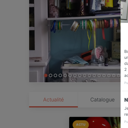
B
un
d
2 
ac
Pu
Actualité
Catalogue
N
J
r
Pu
ACTU