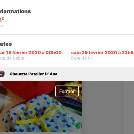
s
nformations
€
6
R
ix
C
S
de
ates
bé
ar 18 février 2020 à 00h00
sam 29 février 2020 à 23h
ate de début
Date de fin
Chouette L'atelier D' Ana
Fermer