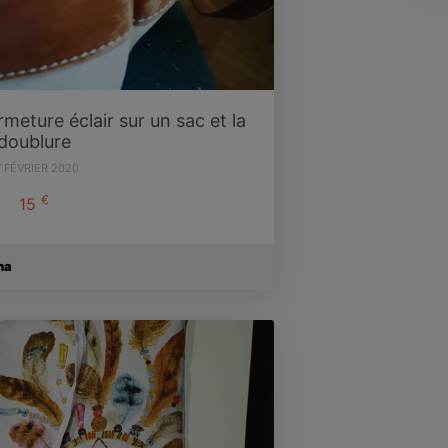
eture éclair sur un sac et la
doublure
7 FÉVRIER 2020
€
15
na