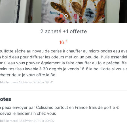
Favori
Contacter
2 acheté +1 offerte
Sur Rendez-vous Lundi prochain dès
€
16
08:00
ouillotte sèche au noyau de cerise à chauffer au micro-ondes eau av
 bol d'eau pour diffuser les odeurs met-on un peu de l'huile essentiel
ans l'eau vous pouvez également la faire chauffer au four préchauffe
minutes tissu lavable à 30 degrés je vends 16 € la bouillotte si vous 
heter deux je vous offre la 3e
blié le mardi 18 février 2020 à 09h11
Infos
otes
e peux envoyer par Colissimo partout en France frais de port 5 €
ecevez le lendemain chez vous
blié le mardi 18 février 2020 à 09h02
R