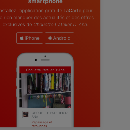
smartphone
Installez l'application gratuite
LaCarte
pour
e rien manquer des actualités et des offres
exclusives de
Chouette L'atelier D' Ana
.
iPhone
Android
Chouette L'atelier D' Ana
CHOUETTE L'ATELIER D'
ANA
Repassage et
retouches