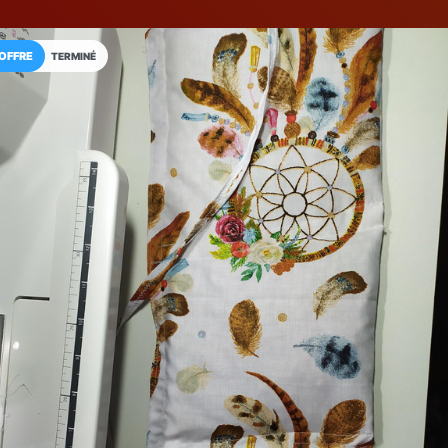
OFFRE
TERMINÉ
Installez l'App LaCarte
Téléchargez gratuitement l'app LaCarte po
commerces favoris et ne rien rater !
Télécharger
Plus tard
Chouette L'atel
Repassage et retouches
Boulogne-sur-Mer