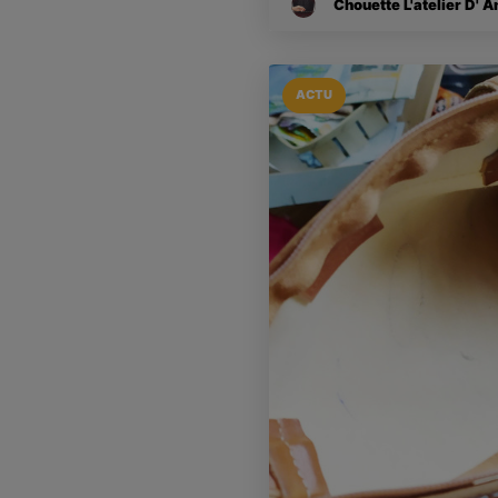
Chouette L'atelier D' A
ACTU