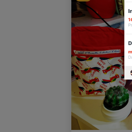
I
1
Pr
D
m
D