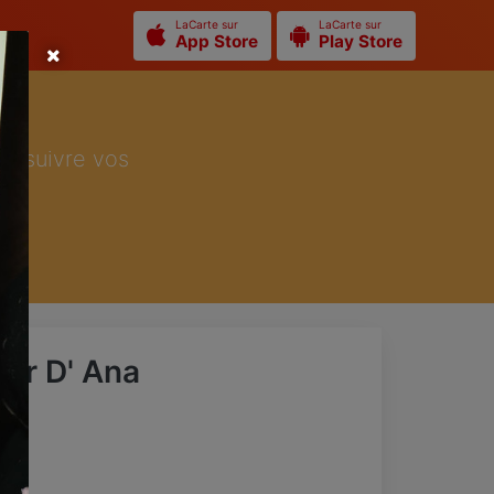
LaCarte sur
LaCarte sur
App Store
Play Store
ur suivre vos
ier D' Ana