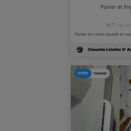
Panier et li
€
15
/ les 1
Panier en coton doublé et ces
Chouette L'atelier D' A
OFFRE
TERMINÉ