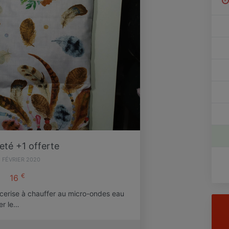
eté +1 offerte
8 FÉVRIER 2020
€
16
 cerise à chauffer au micro-ondes eau
er le…