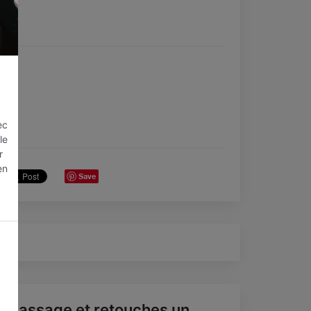
ec
le
r
en
Save
epassage et retouches un